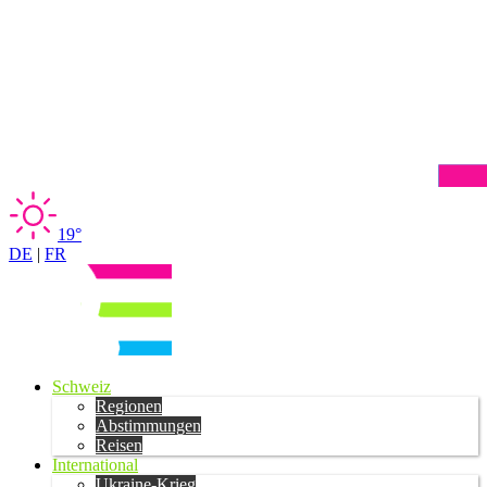
19°
DE
|
FR
Schweiz
Regionen
Abstimmungen
Reisen
International
Ukraine-Krieg