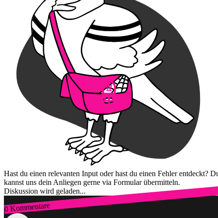
Hast du einen relevanten Input oder hast du einen Fehler entdeckt? D
kannst uns dein Anliegen gerne via Formular übermitteln.
Diskussion wird geladen...
0 Kommentare
Zum Login