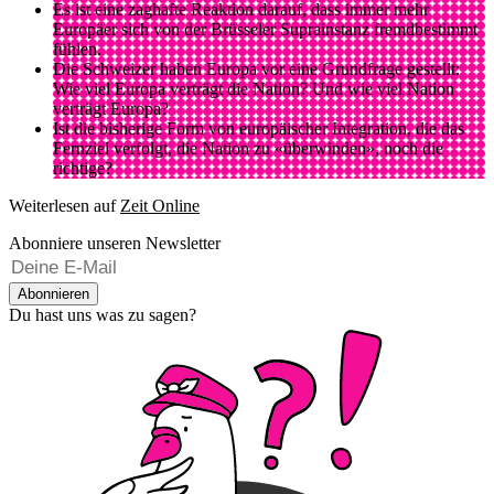
Es ist eine zaghafte Reaktion darauf, dass immer mehr
Europäer sich von der Brüsseler Suprainstanz fremdbestimmt
fühlen.
Die Schweizer haben Europa vor eine Grundfrage gestellt:
Wie viel Europa verträgt die Nation? Und wie viel Nation
verträgt Europa?
Ist die bisherige Form von europäischer Integration, die das
Fernziel verfolgt, die Nation zu «überwinden», noch die
richtige?
Weiterlesen auf
Zeit Online
Abonniere unseren Newsletter
Abonnieren
Du hast uns was zu sagen?