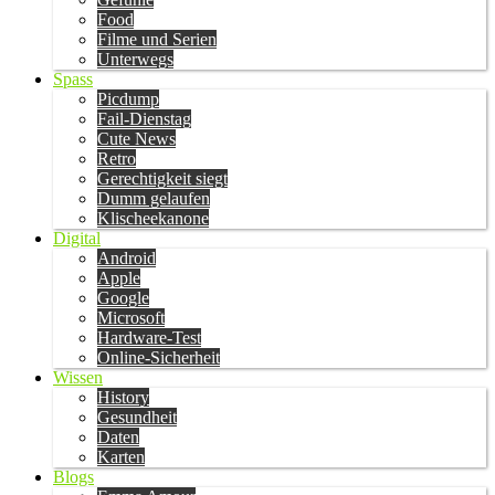
Food
Filme und Serien
Unterwegs
Spass
Picdump
Fail-Dienstag
Cute News
Retro
Gerechtigkeit siegt
Dumm gelaufen
Klischeekanone
Digital
Android
Apple
Google
Microsoft
Hardware-Test
Online-Sicherheit
Wissen
History
Gesundheit
Daten
Karten
Blogs