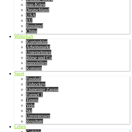
Iran-Krieg
Deutschland
USA
EU
Russland
China
Wirtschaft
Konjunktur
Arbeitsmarkt
Unternehmen
Börse und Co
Immobilien
Konsum
Sport
Fussball
Eishockey
Eismeister Zaugg
Formel 1
Tennis
Velo
Ski
Unvergessen
Resultate
Leben
Gefühle