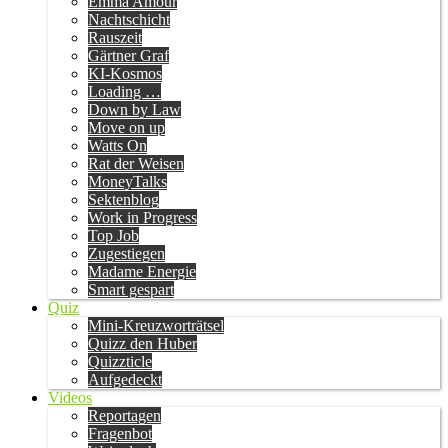
Emma Amour
Nachtschicht
Rauszeit
Gärtner Graf
KI-Kosmos
Loading …
Down by Law
Move on up
Watts On
Rat der Weisen
MoneyTalks
Sektenblog
Work in Progress
Top Job
Zugestiegen
Madame Energie
Smart gespart
Quiz
Mini-Kreuzworträtsel
Quizz den Huber
Quizzticle
Aufgedeckt
Videos
Reportagen
Fragenbot