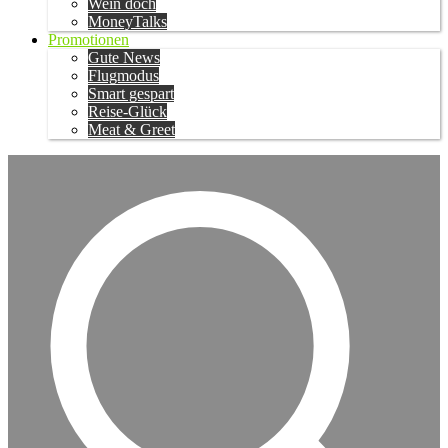
Wein doch
MoneyTalks
Promotionen
Gute News
Flugmodus
Smart gespart
Reise-Glück
Meat & Greet