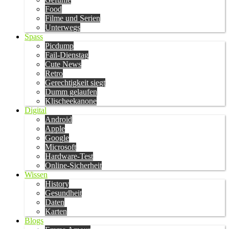
Food
Filme und Serien
Unterwegs
Spass
Picdump
Fail-Dienstag
Cute News
Retro
Gerechtigkeit siegt
Dumm gelaufen
Klischeekanone
Digital
Android
Apple
Google
Microsoft
Hardware-Test
Online-Sicherheit
Wissen
History
Gesundheit
Daten
Karten
Blogs