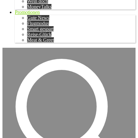
Wein doch
MoneyTalks
Promotionen
Gute News
Flugmodus
Smart gespart
Reise-Glück
Meat & Greet