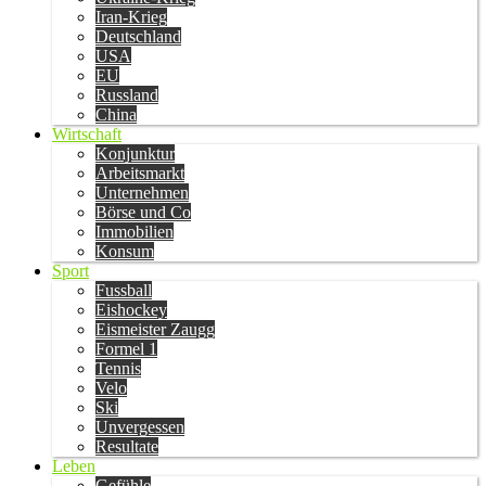
Iran-Krieg
Deutschland
USA
EU
Russland
China
Wirtschaft
Konjunktur
Arbeitsmarkt
Unternehmen
Börse und Co
Immobilien
Konsum
Sport
Fussball
Eishockey
Eismeister Zaugg
Formel 1
Tennis
Velo
Ski
Unvergessen
Resultate
Leben
Gefühle