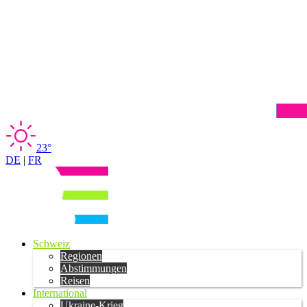
23°
DE
|
FR
Schweiz
Regionen
Abstimmungen
Reisen
International
Ukraine-Krieg