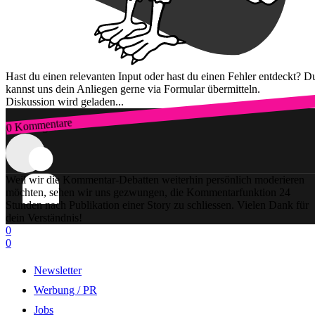
Hast du einen relevanten Input oder hast du einen Fehler entdeckt? D
kannst uns dein Anliegen gerne via Formular übermitteln.
Diskussion wird geladen...
0 Kommentare
Zum Login
Weil wir die Kommentar-Debatten weiterhin persönlich moderieren
möchten, sehen wir uns gezwungen, die Kommentarfunktion 24
Stunden nach Publikation einer Story zu schliessen. Vielen Dank für
dein Verständnis!
0
0
Newsletter
Werbung / PR
Jobs