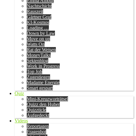
Emma Amour
Nachtschicht
Rauszeit
Gärtner Graf
KI-Kosmos
Loading …
Down by Law
Move on up
Watts On
Rat der Weisen
MoneyTalks
Sektenblog
Work in Progress
Top Job
Zugestiegen
Madame Energie
Smart gespart
Quiz
Mini-Kreuzworträtsel
Quizz den Huber
Quizzticle
Aufgedeckt
Videos
Reportagen
Fragenbot