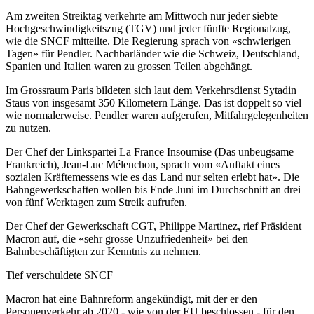
Am zweiten Streiktag verkehrte am Mittwoch nur jeder siebte
Hochgeschwindigkeitszug (TGV) und jeder fünfte Regionalzug,
wie die SNCF mitteilte. Die Regierung sprach von «schwierigen
Tagen» für Pendler. Nachbarländer wie die Schweiz, Deutschland,
Spanien und Italien waren zu grossen Teilen abgehängt.
Im Grossraum Paris bildeten sich laut dem Verkehrsdienst Sytadin
Staus von insgesamt 350 Kilometern Länge. Das ist doppelt so viel
wie normalerweise. Pendler waren aufgerufen, Mitfahrgelegenheiten
zu nutzen.
Der Chef der Linkspartei La France Insoumise (Das unbeugsame
Frankreich), Jean-Luc Mélenchon, sprach vom «Auftakt eines
sozialen Kräftemessens wie es das Land nur selten erlebt hat». Die
Bahngewerkschaften wollen bis Ende Juni im Durchschnitt an drei
von fünf Werktagen zum Streik aufrufen.
Der Chef der Gewerkschaft CGT, Philippe Martinez, rief Präsident
Macron auf, die «sehr grosse Unzufriedenheit» bei den
Bahnbeschäftigten zur Kenntnis zu nehmen.
Tief verschuldete SNCF
Macron hat eine Bahnreform angekündigt, mit der er den
Personenverkehr ab 2020 - wie von der EU beschlossen - für den