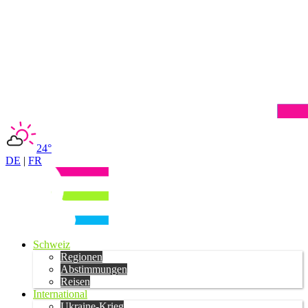
24°
DE
|
FR
Schweiz
Regionen
Abstimmungen
Reisen
International
Ukraine-Krieg