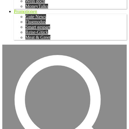
Wein doch
MoneyTalks
Promotionen
Gute News
Flugmodus
Smart gespart
Reise-Glück
Meat & Greet