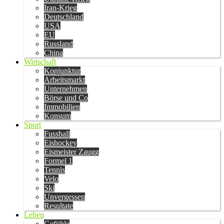
Iran-Krieg
Deutschland
USA
EU
Russland
China
Wirtschaft
Konjunktur
Arbeitsmarkt
Unternehmen
Börse und Co
Immobilien
Konsum
Sport
Fussball
Eishockey
Eismeister Zaugg
Formel 1
Tennis
Velo
Ski
Unvergessen
Resultate
Leben
Gefühle