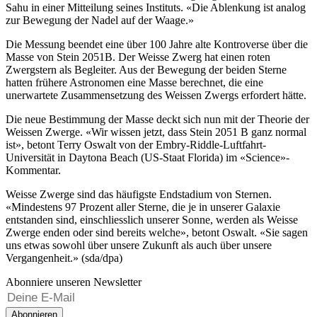
Sahu in einer Mitteilung seines Instituts. «Die Ablenkung ist analog
zur Bewegung der Nadel auf der Waage.»
Die Messung beendet eine über 100 Jahre alte Kontroverse über die
Masse von Stein 2051B. Der Weisse Zwerg hat einen roten
Zwergstern als Begleiter. Aus der Bewegung der beiden Sterne
hatten frühere Astronomen eine Masse berechnet, die eine
unerwartete Zusammensetzung des Weissen Zwergs erfordert hätte.
Die neue Bestimmung der Masse deckt sich nun mit der Theorie der
Weissen Zwerge. «Wir wissen jetzt, dass Stein 2051 B ganz normal
ist», betont Terry Oswalt von der Embry-Riddle-Luftfahrt-
Universität in Daytona Beach (US-Staat Florida) im «Science»-
Kommentar.
Weisse Zwerge sind das häufigste Endstadium von Sternen.
«Mindestens 97 Prozent aller Sterne, die je in unserer Galaxie
entstanden sind, einschliesslich unserer Sonne, werden als Weisse
Zwerge enden oder sind bereits welche», betont Oswalt. «Sie sagen
uns etwas sowohl über unsere Zukunft als auch über unsere
Vergangenheit.» (sda/dpa)
Abonniere unseren Newsletter
Abonnieren