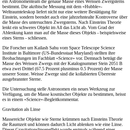
ein Astronomenteam die genaue Masse eines Weissen Zwergsterns
bestimmt. Die akribische Messung mit dem «Hubble»-
Weltraumteleskop liefert nicht nur eine weitere Bestätigung für
Einstein, sondern beendet auch eine jahrzehntealte Kontroverse über
die Masse des untersuchten Zwergsterns. Nach Einsteins Theorie
lenkt ein schweres Objekt im All das Licht ab. Vom Grad der
Ablenkung kann man auf die Masse dieses Objekts - beispielsweise
eines Sterns - schliessen.
Die Forscher um Kailash Sahu vom Space Telescope Science
Institute in Baltimore (US-Bundesstaat Maryland) stellten ihre
Beobachtungen im Fachblatt «Science» vor. Demnach beträgt die
Masse des Weissen Zwergs mit der Katalognummer Stein 2051 B
etwa zwei Drittel (67.5 Prozent plusminus 0.5 Prozent) der Masse
unserer Sonne. Weisse Zwerge sind die kollabierten Überreste
ausgebrannter Sterne.
Die Untersuchung stelle Astronomen ein neues Werkzeug zur
Verfügung, um die Masse kosmischer Objekte zu bestimmen, heisst
es in einem «Science»-Begleitkommentar.
Gravitation als Linse
Massereiche Objekte wie Sterne krümmen nach Einsteins Theorie
die Raumzeit und können dadurch Licht ablenken wie eine Linse.
Dieser Gravitationslinseneffekt wurde erstmals während einer