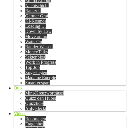
Emma Amour
Nachtschicht
Rauszeit
Gärtner Graf
KI-Kosmos
Loading …
Down by Law
Move on up
Watts On
Rat der Weisen
MoneyTalks
Sektenblog
Work in Progress
Top Job
Zugestiegen
Madame Energie
Smart gespart
Quiz
Mini-Kreuzworträtsel
Quizz den Huber
Quizzticle
Aufgedeckt
Videos
Reportagen
Fragenbot