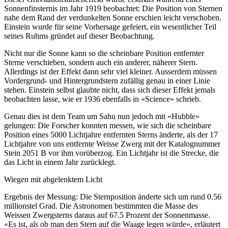
Sonnenfinsternis im Jahr 1919 beobachtet: Die Position von Sternen
nahe dem Rand der verdunkelten Sonne erschien leicht verschoben.
Einstein wurde für seine Vorhersage gefeiert, ein wesentlicher Teil
seines Ruhms gründet auf dieser Beobachtung.
Nicht nur die Sonne kann so die scheinbare Position entfernter
Sterne verschieben, sondern auch ein anderer, näherer Stern.
Allerdings ist der Effekt dann sehr viel kleiner. Ausserdem müssen
Vordergrund- und Hintergrundstern zufällig genau in einer Linie
stehen. Einstein selbst glaubte nicht, dass sich dieser Effekt jemals
beobachten lasse, wie er 1936 ebenfalls in «Science» schrieb.
Genau dies ist dem Team um Sahu nun jedoch mit «Hubble»
gelungen: Die Forscher konnten messen, wie sich die scheinbare
Position eines 5000 Lichtjahre entfernten Sterns änderte, als der 17
Lichtjahre von uns entfernte Weisse Zwerg mit der Katalognummer
Stein 2051 B vor ihm vorüberzog. Ein Lichtjahr ist die Strecke, die
das Licht in einem Jahr zurücklegt.
Wiegen mit abgelenktem Licht
Ergebnis der Messung: Die Sternposition änderte sich um rund 0.56
millionstel Grad. Die Astronomen bestimmten die Masse des
Weissen Zwergsterns daraus auf 67.5 Prozent der Sonnenmasse.
«Es ist, als ob man den Stern auf die Waage legen würde», erläutert