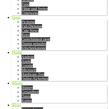
Food
Filme und Serien
Unterwegs
Spass
Picdump
Fail-Dienstag
Cute News
Retro
Gerechtigkeit siegt
Dumm gelaufen
Klischeekanone
Digital
Android
Apple
Google
Microsoft
Hardware-Test
Online-Sicherheit
Wissen
History
Gesundheit
Daten
Karten
Blogs