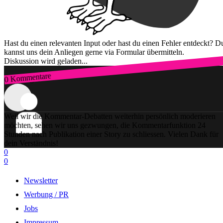
Hast du einen relevanten Input oder hast du einen Fehler entdeckt? D
kannst uns dein Anliegen gerne via Formular übermitteln.
Diskussion wird geladen...
0 Kommentare
Zum Login
Weil wir die Kommentar-Debatten weiterhin persönlich moderieren
möchten, sehen wir uns gezwungen, die Kommentarfunktion 24
Stunden nach Publikation einer Story zu schliessen. Vielen Dank für
dein Verständnis!
0
0
Newsletter
Werbung / PR
Jobs
Impressum