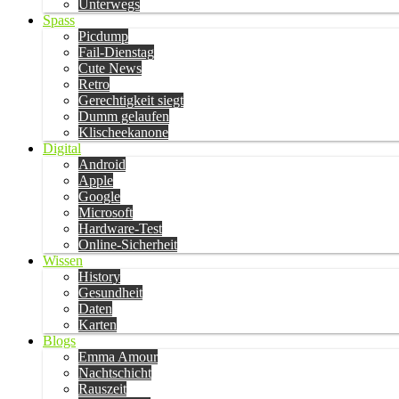
Unterwegs
Spass
Picdump
Fail-Dienstag
Cute News
Retro
Gerechtigkeit siegt
Dumm gelaufen
Klischeekanone
Digital
Android
Apple
Google
Microsoft
Hardware-Test
Online-Sicherheit
Wissen
History
Gesundheit
Daten
Karten
Blogs
Emma Amour
Nachtschicht
Rauszeit