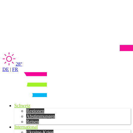
28°
DE
|
FR
Schweiz
Regionen
Abstimmungen
Reisen
International
Ukraine-Krieg