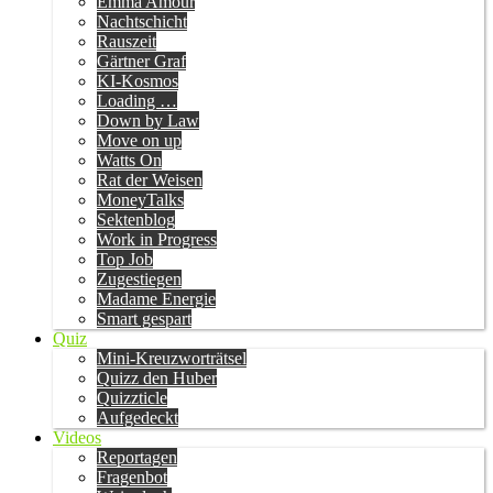
Emma Amour
Nachtschicht
Rauszeit
Gärtner Graf
KI-Kosmos
Loading …
Down by Law
Move on up
Watts On
Rat der Weisen
MoneyTalks
Sektenblog
Work in Progress
Top Job
Zugestiegen
Madame Energie
Smart gespart
Quiz
Mini-Kreuzworträtsel
Quizz den Huber
Quizzticle
Aufgedeckt
Videos
Reportagen
Fragenbot