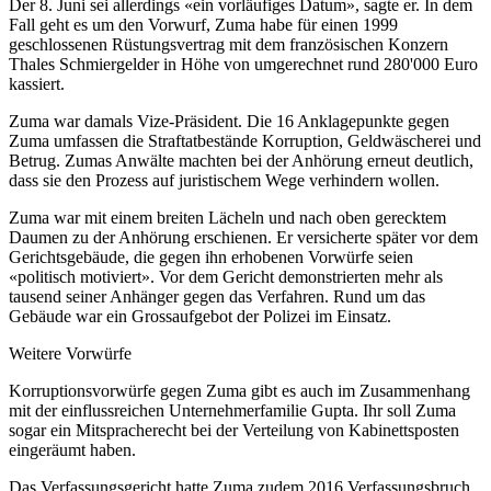
Der 8. Juni sei allerdings «ein vorläufiges Datum», sagte er. In dem
Fall geht es um den Vorwurf, Zuma habe für einen 1999
geschlossenen Rüstungsvertrag mit dem französischen Konzern
Thales Schmiergelder in Höhe von umgerechnet rund 280'000 Euro
kassiert.
Zuma war damals Vize-Präsident. Die 16 Anklagepunkte gegen
Zuma umfassen die Straftatbestände Korruption, Geldwäscherei und
Betrug. Zumas Anwälte machten bei der Anhörung erneut deutlich,
dass sie den Prozess auf juristischem Wege verhindern wollen.
Zuma war mit einem breiten Lächeln und nach oben gerecktem
Daumen zu der Anhörung erschienen. Er versicherte später vor dem
Gerichtsgebäude, die gegen ihn erhobenen Vorwürfe seien
«politisch motiviert». Vor dem Gericht demonstrierten mehr als
tausend seiner Anhänger gegen das Verfahren. Rund um das
Gebäude war ein Grossaufgebot der Polizei im Einsatz.
Weitere Vorwürfe
Korruptionsvorwürfe gegen Zuma gibt es auch im Zusammenhang
mit der einflussreichen Unternehmerfamilie Gupta. Ihr soll Zuma
sogar ein Mitspracherecht bei der Verteilung von Kabinettsposten
eingeräumt haben.
Das Verfassungsgericht hatte Zuma zudem 2016 Verfassungsbruch