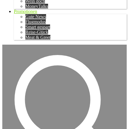
Wein doch
MoneyTalks
Promotionen
Gute News
Flugmodus
Smart gespart
Reise-Glück
Meat & Greet