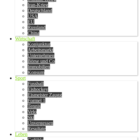
Iran-Krieg
Deutschland
USA
EU
Russland
China
Wirtschaft
Konjunktur
Arbeitsmarkt
Unternehmen
Börse und Co
Immobilien
Konsum
Sport
Fussball
Eishockey
Eismeister Zaugg
Formel 1
Tennis
Velo
Ski
Unvergessen
Resultate
Leben
Gefühle