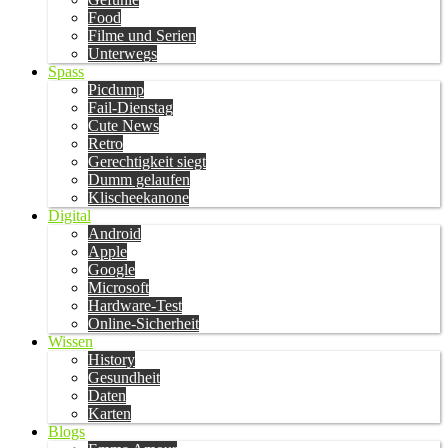
Food
Filme und Serien
Unterwegs
Spass
Picdump
Fail-Dienstag
Cute News
Retro
Gerechtigkeit siegt
Dumm gelaufen
Klischeekanone
Digital
Android
Apple
Google
Microsoft
Hardware-Test
Online-Sicherheit
Wissen
History
Gesundheit
Daten
Karten
Blogs