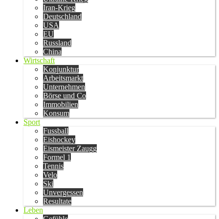
Iran-Krieg
Deutschland
USA
EU
Russland
China
Wirtschaft
Konjunktur
Arbeitsmarkt
Unternehmen
Börse und Co
Immobilien
Konsum
Sport
Fussball
Eishockey
Eismeister Zaugg
Formel 1
Tennis
Velo
Ski
Unvergessen
Resultate
Leben
Gefühle