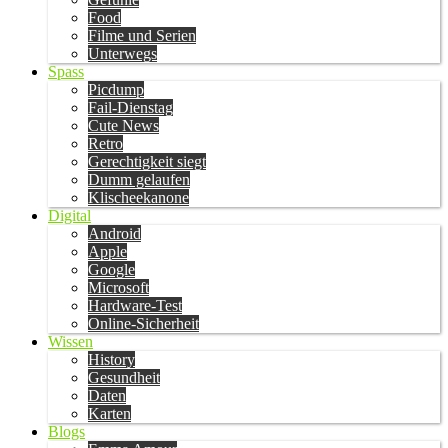
Food
Filme und Serien
Unterwegs
Spass
Picdump
Fail-Dienstag
Cute News
Retro
Gerechtigkeit siegt
Dumm gelaufen
Klischeekanone
Digital
Android
Apple
Google
Microsoft
Hardware-Test
Online-Sicherheit
Wissen
History
Gesundheit
Daten
Karten
Blogs