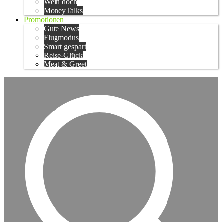
Wein doch
MoneyTalks
Promotionen
Gute News
Flugmodus
Smart gespart
Reise-Glück
Meat & Greet