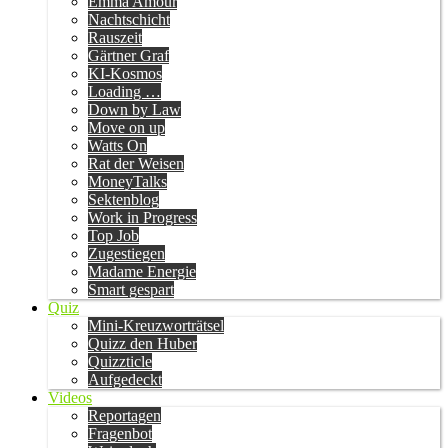
Emma Amour
Nachtschicht
Rauszeit
Gärtner Graf
KI-Kosmos
Loading …
Down by Law
Move on up
Watts On
Rat der Weisen
MoneyTalks
Sektenblog
Work in Progress
Top Job
Zugestiegen
Madame Energie
Smart gespart
Quiz
Mini-Kreuzworträtsel
Quizz den Huber
Quizzticle
Aufgedeckt
Videos
Reportagen
Fragenbot