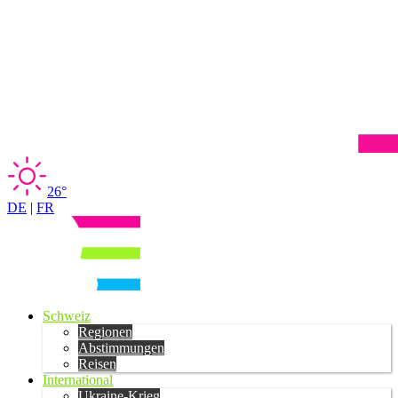
26°
DE
|
FR
Schweiz
Regionen
Abstimmungen
Reisen
International
Ukraine-Krieg