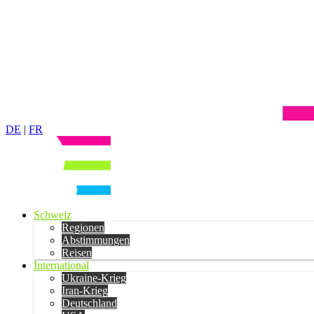
DE
|
FR
Schweiz
Regionen
Abstimmungen
Reisen
International
Ukraine-Krieg
Iran-Krieg
Deutschland