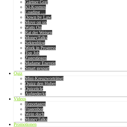
Gärtner Graf
KI-Kosmos
Loading …
Down by Law
Move on up
Watts On
Rat der Weisen
MoneyTalks
Sektenblog
Work in Progress
Top Job
Zugestiegen
Madame Energie
Smart gespart
Quiz
Mini-Kreuzworträtsel
Quizz den Huber
Quizzticle
Aufgedeckt
Videos
Reportagen
Fragenbot
Wein doch
MoneyTalks
Promotionen