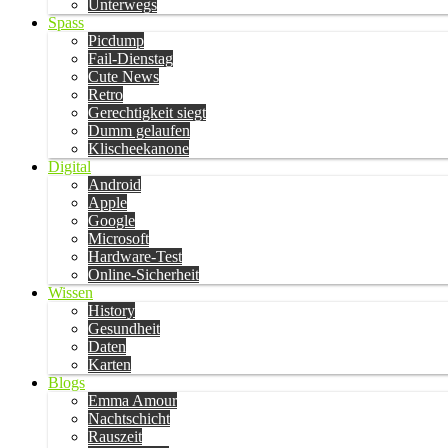
Unterwegs
Spass
Picdump
Fail-Dienstag
Cute News
Retro
Gerechtigkeit siegt
Dumm gelaufen
Klischeekanone
Digital
Android
Apple
Google
Microsoft
Hardware-Test
Online-Sicherheit
Wissen
History
Gesundheit
Daten
Karten
Blogs
Emma Amour
Nachtschicht
Rauszeit