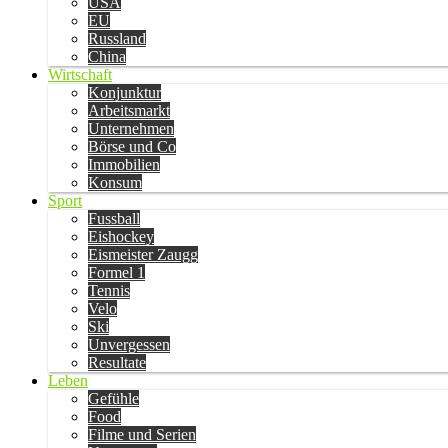
USA
EU
Russland
China
Wirtschaft
Konjunktur
Arbeitsmarkt
Unternehmen
Börse und Co
Immobilien
Konsum
Sport
Fussball
Eishockey
Eismeister Zaugg
Formel 1
Tennis
Velo
Ski
Unvergessen
Resultate
Leben
Gefühle
Food
Filme und Serien