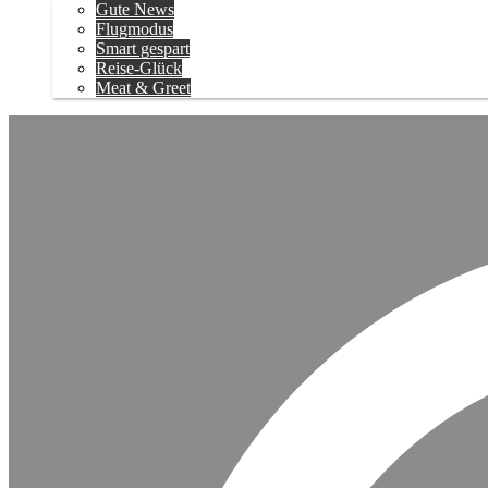
Gute News
Flugmodus
Smart gespart
Reise-Glück
Meat & Greet