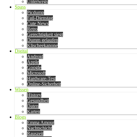
Unterwegs
Spass
Picdump
Fail-Dienstag
Cute News
Retro
Gerechtigkeit siegt
Dumm gelaufen
Klischeekanone
Digital
Android
Apple
Google
Microsoft
Hardware-Test
Online-Sicherheit
Wissen
History
Gesundheit
Daten
Karten
Blogs
Emma Amour
Nachtschicht
Rauszeit