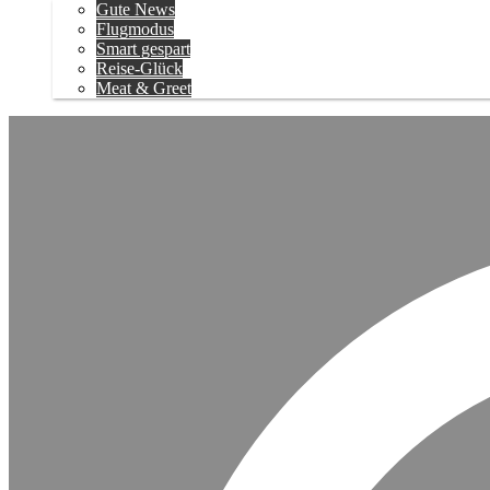
Gute News
Flugmodus
Smart gespart
Reise-Glück
Meat & Greet