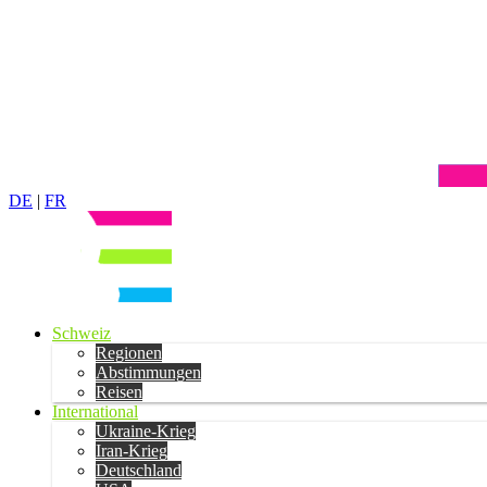
DE
|
FR
Schweiz
Regionen
Abstimmungen
Reisen
International
Ukraine-Krieg
Iran-Krieg
Deutschland