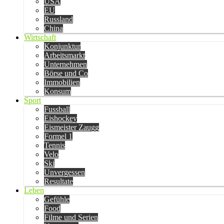
USA
EU
Russland
China
Wirtschaft
Konjunktur
Arbeitsmarkt
Unternehmen
Börse und Co
Immobilien
Konsum
Sport
Fussball
Eishockey
Eismeister Zaugg
Formel 1
Tennis
Velo
Ski
Unvergessen
Resultate
Leben
Gefühle
Food
Filme und Serien