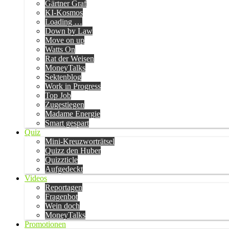
Gärtner Graf
KI-Kosmos
Loading …
Down by Law
Move on up
Watts On
Rat der Weisen
MoneyTalks
Sektenblog
Work in Progress
Top Job
Zugestiegen
Madame Energie
Smart gespart
Quiz
Mini-Kreuzworträtsel
Quizz den Huber
Quizzticle
Aufgedeckt
Videos
Reportagen
Fragenbot
Wein doch
MoneyTalks
Promotionen