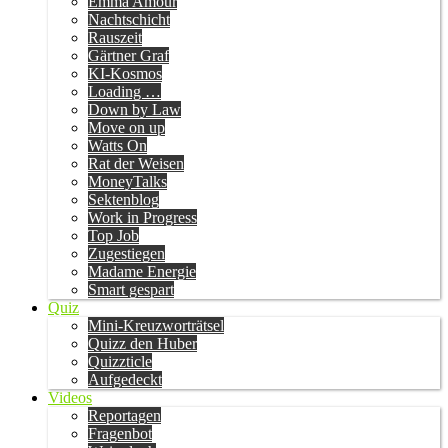
Emma Amour
Nachtschicht
Rauszeit
Gärtner Graf
KI-Kosmos
Loading …
Down by Law
Move on up
Watts On
Rat der Weisen
MoneyTalks
Sektenblog
Work in Progress
Top Job
Zugestiegen
Madame Energie
Smart gespart
Quiz
Mini-Kreuzworträtsel
Quizz den Huber
Quizzticle
Aufgedeckt
Videos
Reportagen
Fragenbot