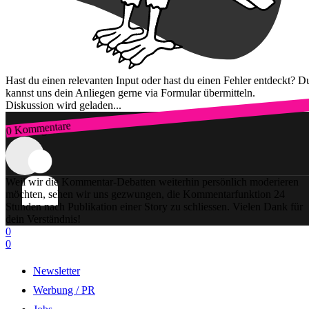
Hast du einen relevanten Input oder hast du einen Fehler entdeckt? D
kannst uns dein Anliegen gerne via Formular übermitteln.
Diskussion wird geladen...
0 Kommentare
Zum Login
Weil wir die Kommentar-Debatten weiterhin persönlich moderieren
möchten, sehen wir uns gezwungen, die Kommentarfunktion 24
Stunden nach Publikation einer Story zu schliessen. Vielen Dank für
dein Verständnis!
0
0
Newsletter
Werbung / PR