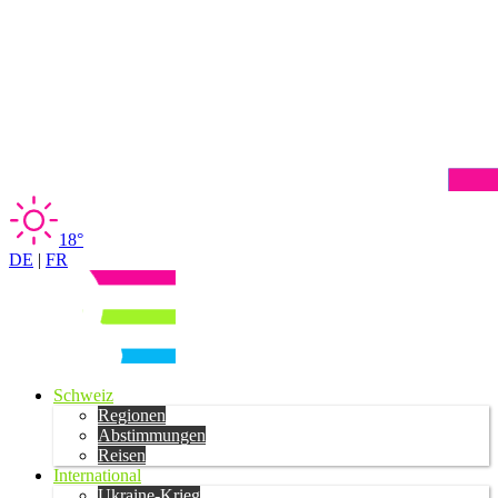
18°
DE
|
FR
Schweiz
Regionen
Abstimmungen
Reisen
International
Ukraine-Krieg