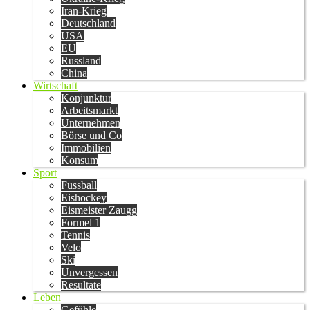
Iran-Krieg
Deutschland
USA
EU
Russland
China
Wirtschaft
Konjunktur
Arbeitsmarkt
Unternehmen
Börse und Co
Immobilien
Konsum
Sport
Fussball
Eishockey
Eismeister Zaugg
Formel 1
Tennis
Velo
Ski
Unvergessen
Resultate
Leben
Gefühle