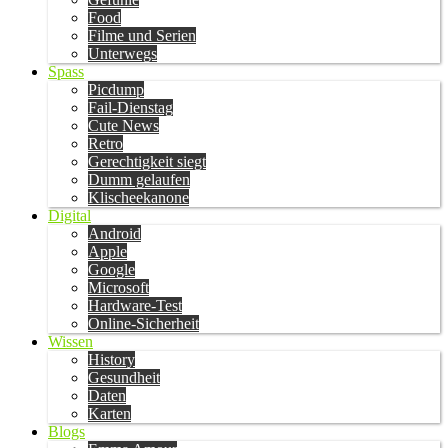
Food
Filme und Serien
Unterwegs
Spass
Picdump
Fail-Dienstag
Cute News
Retro
Gerechtigkeit siegt
Dumm gelaufen
Klischeekanone
Digital
Android
Apple
Google
Microsoft
Hardware-Test
Online-Sicherheit
Wissen
History
Gesundheit
Daten
Karten
Blogs