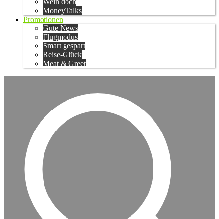
Wein doch
MoneyTalks
Promotionen
Gute News
Flugmodus
Smart gespart
Reise-Glück
Meat & Greet