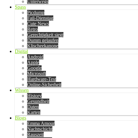
Unterwegs
Spass
Picdump
Fail-Dienstag
Cute News
Retro
Gerechtigkeit siegt
Dumm gelaufen
Klischeekanone
Digital
Android
Apple
Google
Microsoft
Hardware-Test
Online-Sicherheit
Wissen
History
Gesundheit
Daten
Karten
Blogs
Emma Amour
Nachtschicht
Rauszeit