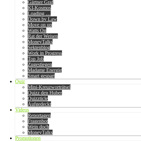
Gärtner Graf
KI-Kosmos
Loading …
Down by Law
Move on up
Watts On
Rat der Weisen
MoneyTalks
Sektenblog
Work in Progress
Top Job
Zugestiegen
Madame Energie
Smart gespart
Quiz
Mini-Kreuzworträtsel
Quizz den Huber
Quizzticle
Aufgedeckt
Videos
Reportagen
Fragenbot
Wein doch
MoneyTalks
Promotionen