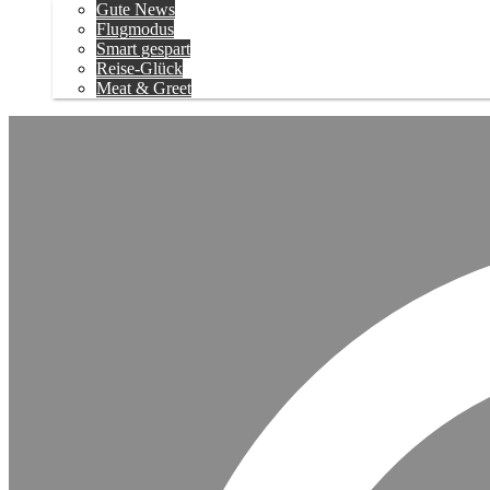
Gute News
Flugmodus
Smart gespart
Reise-Glück
Meat & Greet