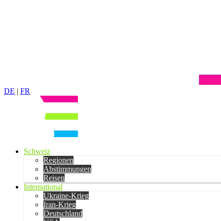
DE
|
FR
Schweiz
Regionen
Abstimmungen
Reisen
International
Ukraine-Krieg
Iran-Krieg
Deutschland