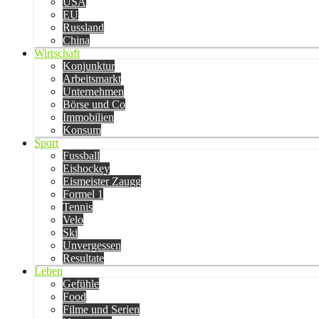
USA
EU
Russland
China
Wirtschaft
Konjunktur
Arbeitsmarkt
Unternehmen
Börse und Co
Immobilien
Konsum
Sport
Fussball
Eishockey
Eismeister Zaugg
Formel 1
Tennis
Velo
Ski
Unvergessen
Resultate
Leben
Gefühle
Food
Filme und Serien