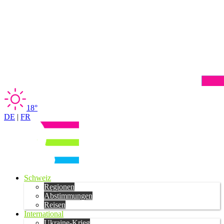
18°
DE
|
FR
Schweiz
Regionen
Abstimmungen
Reisen
International
Ukraine-Krieg