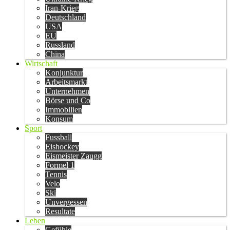
Iran-Krieg
Deutschland
USA
EU
Russland
China
Wirtschaft
Konjunktur
Arbeitsmarkt
Unternehmen
Börse und Co
Immobilien
Konsum
Sport
Fussball
Eishockey
Eismeister Zaugg
Formel 1
Tennis
Velo
Ski
Unvergessen
Resultate
Leben
Gefühle