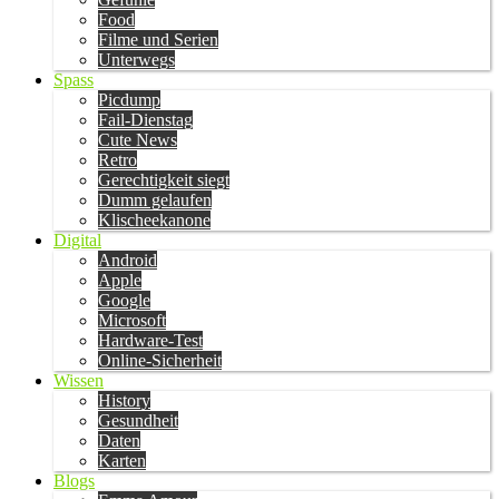
Food
Filme und Serien
Unterwegs
Spass
Picdump
Fail-Dienstag
Cute News
Retro
Gerechtigkeit siegt
Dumm gelaufen
Klischeekanone
Digital
Android
Apple
Google
Microsoft
Hardware-Test
Online-Sicherheit
Wissen
History
Gesundheit
Daten
Karten
Blogs