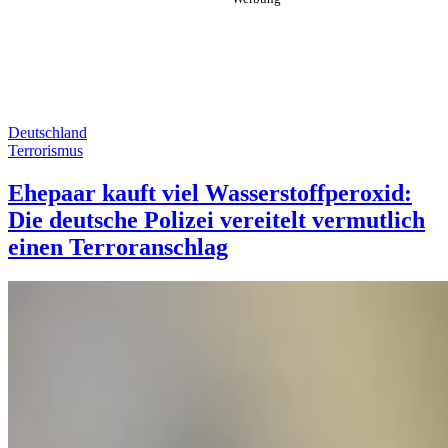
Deutschland
Terrorismus
Ehepaar kauft viel Wasserstoffperoxid:
Die deutsche Polizei vereitelt vermutlich
einen Terroranschlag