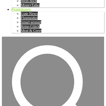
Wein doch
MoneyTalks
Promotionen
Gute News
Flugmodus
Smart gespart
Reise-Glück
Meat & Greet