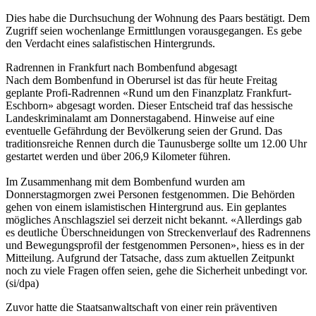
Dies habe die Durchsuchung der Wohnung des Paars bestätigt. Dem
Zugriff seien wochenlange Ermittlungen vorausgegangen. Es gebe
den Verdacht eines salafistischen Hintergrunds.
Radrennen in Frankfurt nach Bombenfund abgesagt
Nach dem Bombenfund in Oberursel ist das für heute Freitag
geplante Profi-Radrennen «Rund um den Finanzplatz Frankfurt-
Eschborn» abgesagt worden. Dieser Entscheid traf das hessische
Landeskriminalamt am Donnerstagabend. Hinweise auf eine
eventuelle Gefährdung der Bevölkerung seien der Grund. Das
traditionsreiche Rennen durch die Taunusberge sollte um 12.00 Uhr
gestartet werden und über 206,9 Kilometer führen.
Im Zusammenhang mit dem Bombenfund wurden am
Donnerstagmorgen zwei Personen festgenommen. Die Behörden
gehen von einem islamistischen Hintergrund aus. Ein geplantes
mögliches Anschlagsziel sei derzeit nicht bekannt. «Allerdings gab
es deutliche Überschneidungen von Streckenverlauf des Radrennens
und Bewegungsprofil der festgenommen Personen», hiess es in der
Mitteilung. Aufgrund der Tatsache, dass zum aktuellen Zeitpunkt
noch zu viele Fragen offen seien, gehe die Sicherheit unbedingt vor.
(si/dpa)
Zuvor hatte die Staatsanwaltschaft von einer rein präventiven