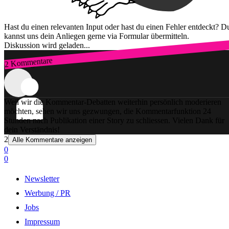
Hast du einen relevanten Input oder hast du einen Fehler entdeckt? D
kannst uns dein Anliegen gerne via Formular übermitteln.
Diskussion wird geladen...
2 Kommentare
Zum Login
Weil wir die Kommentar-Debatten weiterhin persönlich moderieren
möchten, sehen wir uns gezwungen, die Kommentarfunktion 24
Stunden nach Publikation einer Story zu schliessen. Vielen Dank für
dein Verständnis!
2
Alle Kommentare anzeigen
0
0
Newsletter
Werbung / PR
Jobs
Impressum