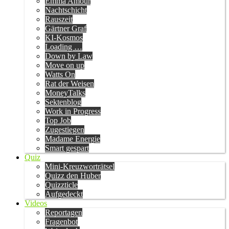
Emma Amour
Nachtschicht
Rauszeit
Gärtner Graf
KI-Kosmos
Loading …
Down by Law
Move on up
Watts On
Rat der Weisen
MoneyTalks
Sektenblog
Work in Progress
Top Job
Zugestiegen
Madame Energie
Smart gespart
Quiz
Mini-Kreuzworträtsel
Quizz den Huber
Quizzticle
Aufgedeckt
Videos
Reportagen
Fragenbot