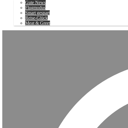
Gute News
Flugmodus
Smart gespart
Reise-Glück
Meat & Greet