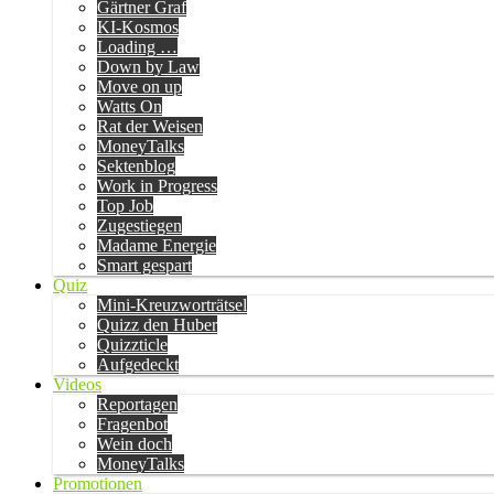
Gärtner Graf
KI-Kosmos
Loading …
Down by Law
Move on up
Watts On
Rat der Weisen
MoneyTalks
Sektenblog
Work in Progress
Top Job
Zugestiegen
Madame Energie
Smart gespart
Quiz
Mini-Kreuzworträtsel
Quizz den Huber
Quizzticle
Aufgedeckt
Videos
Reportagen
Fragenbot
Wein doch
MoneyTalks
Promotionen