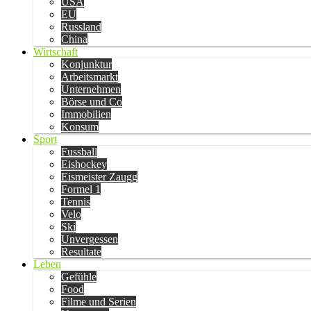
USA
EU
Russland
China
Wirtschaft
Konjunktur
Arbeitsmarkt
Unternehmen
Börse und Co
Immobilien
Konsum
Sport
Fussball
Eishockey
Eismeister Zaugg
Formel 1
Tennis
Velo
Ski
Unvergessen
Resultate
Leben
Gefühle
Food
Filme und Serien