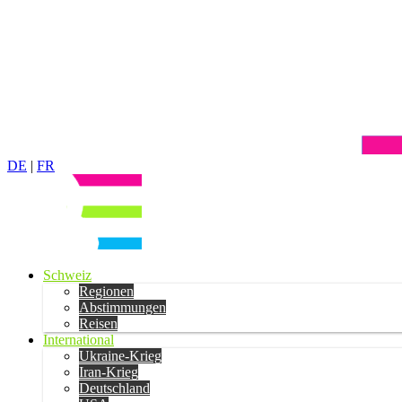
DE
|
FR
Schweiz
Regionen
Abstimmungen
Reisen
International
Ukraine-Krieg
Iran-Krieg
Deutschland