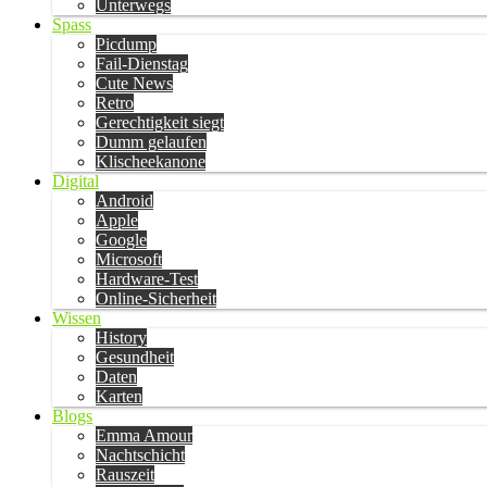
Unterwegs
Spass
Picdump
Fail-Dienstag
Cute News
Retro
Gerechtigkeit siegt
Dumm gelaufen
Klischeekanone
Digital
Android
Apple
Google
Microsoft
Hardware-Test
Online-Sicherheit
Wissen
History
Gesundheit
Daten
Karten
Blogs
Emma Amour
Nachtschicht
Rauszeit