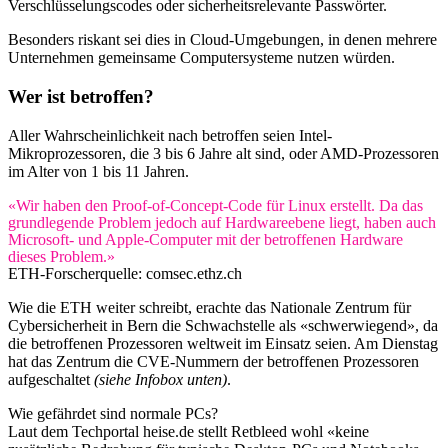
Verschlüsselungscodes oder sicherheitsrelevante Passwörter.
Besonders riskant sei dies in Cloud-Umgebungen, in denen mehrere
Unternehmen gemeinsame Computersysteme nutzen würden.
Wer ist betroffen?
Aller Wahrscheinlichkeit nach betroffen seien Intel-
Mikroprozessoren, die 3 bis 6 Jahre alt sind, oder AMD-Prozessoren
im Alter von 1 bis 11 Jahren.
«Wir haben den Proof-of-Concept-Code für Linux erstellt. Da das
grundlegende Problem jedoch auf Hardwareebene liegt, haben auch
Microsoft- und Apple-Computer mit der betroffenen Hardware
dieses Problem.»
ETH-Forscher
quelle: comsec.ethz.ch
Wie die ETH weiter schreibt, erachte das Nationale Zentrum für
Cybersicherheit in Bern die Schwachstelle als «schwerwiegend», da
die betroffenen Prozessoren weltweit im Einsatz seien. Am Dienstag
hat das Zentrum die CVE-Nummern der betroffenen Prozessoren
aufgeschaltet
(siehe Infobox unten)
.
Wie gefährdet sind normale PCs?
Laut dem Techportal heise.de stellt Retbleed wohl «keine