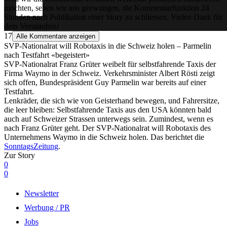
möchten, sehen wir uns gezwungen, die Kommentarfunktion 24
Stunden nach Publikation einer Story zu schliessen. Vielen Dank für
dein Verständnis!
17
Alle Kommentare anzeigen
SVP-Nationalrat will Robotaxis in die Schweiz holen – Parmelin
nach Testfahrt «begeistert»
SVP-Nationalrat Franz Grüter weibelt für selbstfahrende Taxis der
Firma Waymo in der Schweiz. Verkehrsminister Albert Rösti zeigt
sich offen, Bundespräsident Guy Parmelin war bereits auf einer
Testfahrt.
Lenkräder, die sich wie von Geisterhand bewegen, und Fahrersitze,
die leer bleiben: Selbstfahrende Taxis aus den USA könnten bald
auch auf Schweizer Strassen unterwegs sein. Zumindest, wenn es
nach Franz Grüter geht. Der SVP-Nationalrat will Robotaxis des
Unternehmens Waymo in die Schweiz holen. Das berichtet die
SonntagsZeitung
.
Zur Story
0
0
Newsletter
Werbung / PR
Jobs