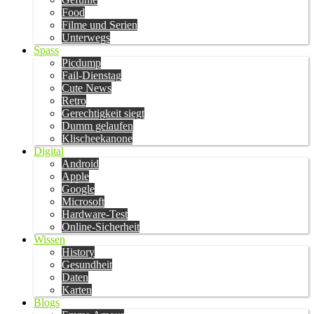
Food
Filme und Serien
Unterwegs
Spass
Picdump
Fail-Dienstag
Cute News
Retro
Gerechtigkeit siegt
Dumm gelaufen
Klischeekanone
Digital
Android
Apple
Google
Microsoft
Hardware-Test
Online-Sicherheit
Wissen
History
Gesundheit
Daten
Karten
Blogs