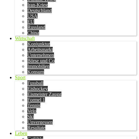
Iran-Krieg
Deutschland
USA
EU
Russland
China
Wirtschaft
Konjunktur
Arbeitsmarkt
Unternehmen
Börse und Co
Immobilien
Konsum
Sport
Fussball
Eishockey
Eismeister Zaugg
Formel 1
Tennis
Velo
Ski
Unvergessen
Resultate
Leben
Gefühle