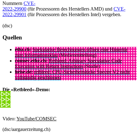
Nummern
CVE-
2022-29900
(für Prozessoren des Herstellers AMD) und
CVE-
2022-29901
(für Prozessoren des Herstellers Intel) vergeben.
(dsc)
Quellen
ethz.ch:
Spekulative Berechnungen öffnen eine Hintertür
zum Informationsklau
(Medienmitteilung)
comsec.ethz.ch:
Retbleed: Arbitrary Speculative Code
Execution with Return Instructions
(Studie)
heise.de:
retbleed: CPU-Sicherheitslücke Spectre V2 nicht
vollständig geschlossen
Die «Retbleed»-Demo:
Video:
YouTube/COMSEC
(dsc/aargauerzeitung.ch)