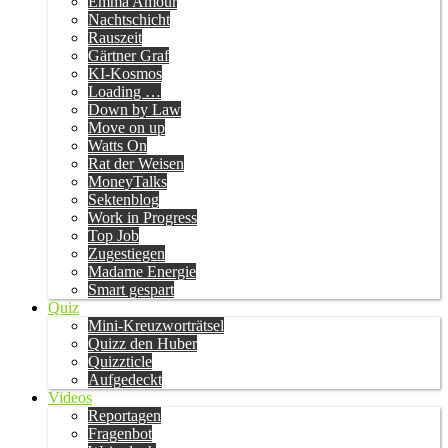
Emma Amour
Nachtschicht
Rauszeit
Gärtner Graf
KI-Kosmos
Loading …
Down by Law
Move on up
Watts On
Rat der Weisen
MoneyTalks
Sektenblog
Work in Progress
Top Job
Zugestiegen
Madame Energie
Smart gespart
Quiz
Mini-Kreuzworträtsel
Quizz den Huber
Quizzticle
Aufgedeckt
Videos
Reportagen
Fragenbot