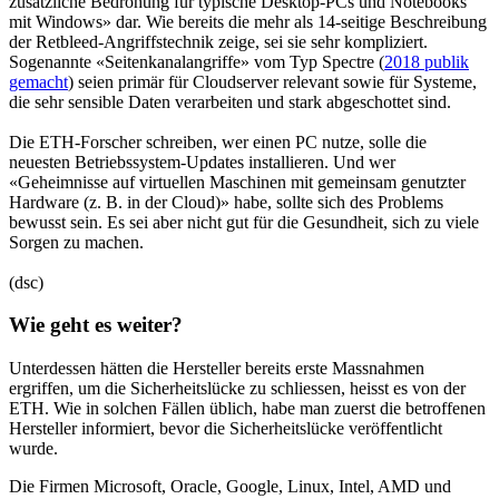
zusätzliche Bedrohung für typische Desktop-PCs und Notebooks
mit Windows» dar. Wie bereits die mehr als 14-seitige Beschreibung
der Retbleed-Angriffstechnik zeige, sei sie sehr kompliziert.
Sogenannte «Seitenkanalangriffe» vom Typ Spectre (
2018 publik
gemacht
) seien primär für Cloudserver relevant sowie für Systeme,
die sehr sensible Daten verarbeiten und stark abgeschottet sind.
Die ETH-Forscher schreiben, wer einen PC nutze, solle die
neuesten Betriebssystem-Updates installieren. Und wer
«Geheimnisse auf virtuellen Maschinen mit gemeinsam genutzter
Hardware (z. B. in der Cloud)» habe, sollte sich des Problems
bewusst sein. Es sei aber nicht gut für die Gesundheit, sich zu viele
Sorgen zu machen.
(dsc)
Wie geht es weiter?
Unterdessen hätten die Hersteller bereits erste Massnahmen
ergriffen, um die Sicherheitslücke zu schliessen, heisst es von der
ETH. Wie in solchen Fällen üblich, habe man zuerst die betroffenen
Hersteller informiert, bevor die Sicherheitslücke veröffentlicht
wurde.
Die Firmen Microsoft, Oracle, Google, Linux, Intel, AMD und