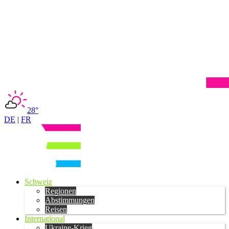
28°
DE
|
FR
Schweiz
Regionen
Abstimmungen
Reisen
International
Ukraine-Krieg