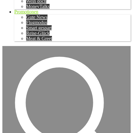
Wein doch
MoneyTalks
Promotionen
Gute News
Flugmodus
Smart gespart
Reise-Glück
Meat & Greet