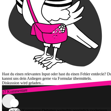
Hast du einen relevanten Input oder hast du einen Fehler entdeckt? D
kannst uns dein Anliegen gerne via Formular übermitteln.
Diskussion wird geladen...
17 Kommentare
Zum Login
Weil wir die Kommentar-Debatten weiterhin persönlich moderieren