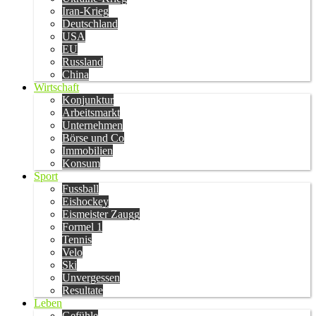
Iran-Krieg
Deutschland
USA
EU
Russland
China
Wirtschaft
Konjunktur
Arbeitsmarkt
Unternehmen
Börse und Co
Immobilien
Konsum
Sport
Fussball
Eishockey
Eismeister Zaugg
Formel 1
Tennis
Velo
Ski
Unvergessen
Resultate
Leben
Gefühle