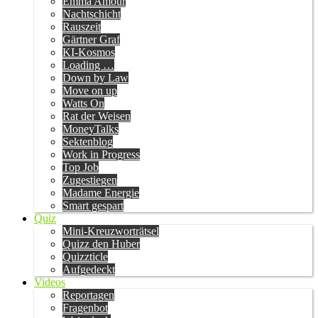
Emma Amour
Nachtschicht
Rauszeit
Gärtner Graf
KI-Kosmos
Loading …
Down by Law
Move on up
Watts On
Rat der Weisen
MoneyTalks
Sektenblog
Work in Progress
Top Job
Zugestiegen
Madame Energie
Smart gespart
Quiz
Mini-Kreuzworträtsel
Quizz den Huber
Quizzticle
Aufgedeckt
Videos
Reportagen
Fragenbot