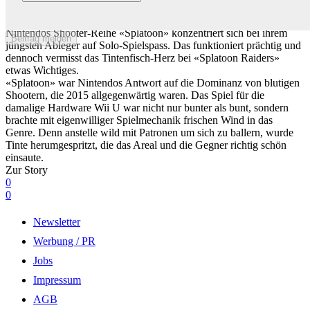
Das neue Nintendo-Game «Splatoon Raiders» hat ein klitzekleines
Problem
Nintendos Shooter-Reihe «Splatoon» konzentriert sich bei ihrem
Beitrag melden
jüngsten Ableger auf Solo-Spielspass. Das funktioniert prächtig und
dennoch vermisst das Tintenfisch-Herz bei «Splatoon Raiders»
etwas Wichtiges.
«Splatoon» war Nintendos Antwort auf die Dominanz von blutigen
Shootern, die 2015 allgegenwärtig waren. Das Spiel für die
damalige Hardware Wii U war nicht nur bunter als bunt, sondern
brachte mit eigenwilliger Spielmechanik frischen Wind in das
Genre. Denn anstelle wild mit Patronen um sich zu ballern, wurde
Tinte herumgespritzt, die das Areal und die Gegner richtig schön
einsaute.
Zur Story
0
0
Newsletter
Werbung / PR
Jobs
Impressum
AGB