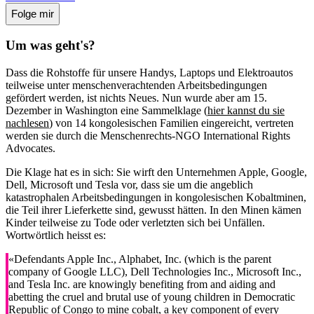
Folge mir
Um was geht's?
Dass die Rohstoffe für unsere Handys, Laptops und Elektroautos
teilweise unter menschenverachtenden Arbeitsbedingungen
gefördert werden, ist nichts Neues. Nun wurde aber am 15.
Dezember in Washington eine Sammelklage (
hier kannst du sie
nachlesen
) von 14 kongolesischen Familien eingereicht, vertreten
werden sie durch die Menschenrechts-NGO International Rights
Advocates.
Die Klage hat es in sich: Sie wirft den Unternehmen Apple, Google,
Dell, Microsoft und Tesla vor, dass sie um die angeblich
katastrophalen Arbeitsbedingungen in kongolesischen Kobaltminen,
die Teil ihrer Lieferkette sind, gewusst hätten. In den Minen kämen
Kinder teilweise zu Tode oder verletzten sich bei Unfällen.
Wortwörtlich heisst es:
«Defendants Apple Inc., Alphabet, Inc. (which is the parent
company of Google LLC), Dell Technologies Inc., Microsoft Inc.,
and Tesla Inc. are knowingly benefiting from and aiding and
abetting the cruel and brutal use of young children in Democratic
Republic of Congo to mine cobalt, a key component of every