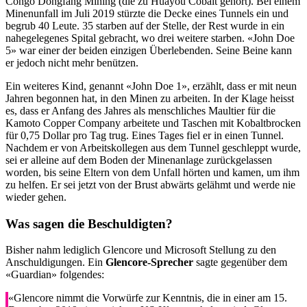
Congo Dongfang Mining (die zu Huayou Cobalt gehört). Bei einem
Minenunfall im Juli 2019 stürzte die Decke eines Tunnels ein und
begrub 40 Leute. 35 starben auf der Stelle, der Rest wurde in ein
nahegelegenes Spital gebracht, wo drei weitere starben. «John Doe
5» war einer der beiden einzigen Überlebenden. Seine Beine kann
er jedoch nicht mehr benützen.
Ein weiteres Kind, genannt «John Doe 1», erzählt, dass er mit neun
Jahren begonnen hat, in den Minen zu arbeiten. In der Klage heisst
es, dass er Anfang des Jahres als menschliches Maultier für die
Kamoto Copper Company arbeitete und Taschen mit Kobaltbrocken
für 0,75 Dollar pro Tag trug. Eines Tages fiel er in einen Tunnel.
Nachdem er von Arbeitskollegen aus dem Tunnel geschleppt wurde,
sei er alleine auf dem Boden der Minenanlage zurückgelassen
worden, bis seine Eltern von dem Unfall hörten und kamen, um ihm
zu helfen. Er sei jetzt von der Brust abwärts gelähmt und werde nie
wieder gehen.
Was sagen die Beschuldigten?
Bisher nahm lediglich Glencore und Microsoft Stellung zu den
Anschuldigungen. Ein
Glencore-Sprecher
sagte gegenüber dem
«Guardian» folgendes:
«Glencore nimmt die Vorwürfe zur Kenntnis, die in einer am 15.