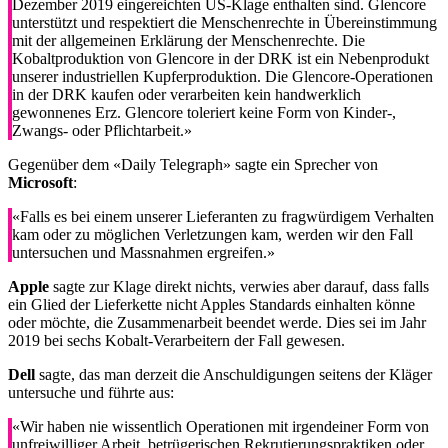
Dezember 2019 eingereichten US-Klage enthalten sind. Glencore
unterstützt und respektiert die Menschenrechte in Übereinstimmung
mit der allgemeinen Erklärung der Menschenrechte. Die
Kobaltproduktion von Glencore in der DRK ist ein Nebenprodukt
unserer industriellen Kupferproduktion. Die Glencore-Operationen
in der DRK kaufen oder verarbeiten kein handwerklich
gewonnenes Erz. Glencore toleriert keine Form von Kinder-,
Zwangs- oder Pflichtarbeit.»
Gegenüber dem «Daily Telegraph» sagte ein Sprecher von
Microsoft
:
«Falls es bei einem unserer Lieferanten zu fragwürdigem Verhalten
kam oder zu möglichen Verletzungen kam, werden wir den Fall
untersuchen und Massnahmen ergreifen.»
Apple
sagte zur Klage direkt nichts, verwies aber darauf, dass falls
ein Glied der Lieferkette nicht Apples Standards einhalten könne
oder möchte, die Zusammenarbeit beendet werde. Dies sei im Jahr
2019 bei sechs Kobalt-Verarbeitern der Fall gewesen.
Dell
sagte, das man derzeit die Anschuldigungen seitens der Kläger
untersuche und führte aus:
«Wir haben nie wissentlich Operationen mit irgendeiner Form von
unfreiwilliger Arbeit, betrügerischen Rekrutierungspraktiken oder