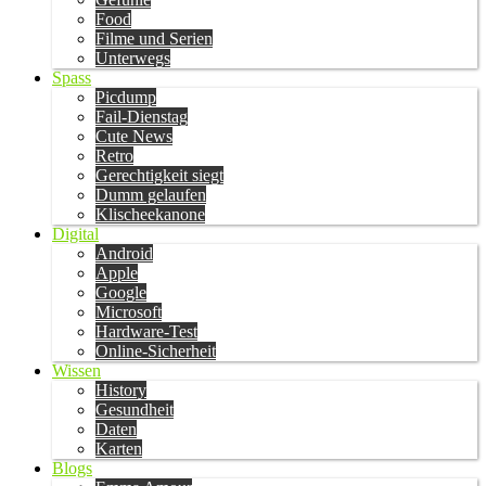
Food
Filme und Serien
Unterwegs
Spass
Picdump
Fail-Dienstag
Cute News
Retro
Gerechtigkeit siegt
Dumm gelaufen
Klischeekanone
Digital
Android
Apple
Google
Microsoft
Hardware-Test
Online-Sicherheit
Wissen
History
Gesundheit
Daten
Karten
Blogs