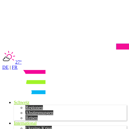
27°
DE
|
FR
Schweiz
Regionen
Abstimmungen
Reisen
International
Ukraine-Krieg