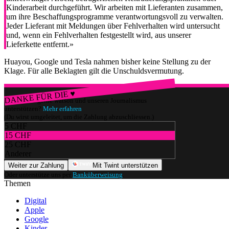
Kinderarbeit durchgeführt. Wir arbeiten mit Lieferanten zusammen,
um ihre Beschaffungsprogramme verantwortungsvoll zu verwalten.
Jeder Lieferant mit Meldungen über Fehlverhalten wird untersucht
und, wenn ein Fehlverhalten festgestellt wird, aus unserer
Lieferkette entfernt.»
Huayou, Google und Tesla nahmen bisher keine Stellung zu der
Klage. Für alle Beklagten gilt die Unschuldsvermutung.
DANKE FÜR DIE ♥
Würdest du gerne watson und unseren Journalismus
unterstützen?
Mehr erfahren
(Du wirst umgeleitet, um die Zahlung abzuschliessen.)
5 CHF
15 CHF
25 CHF
Anderer
Weiter zur Zahlung
Mit Twint unterstützen
Oder unterstütze uns per
Banküberweisung
.
Themen
Digital
Apple
Google
Kinder