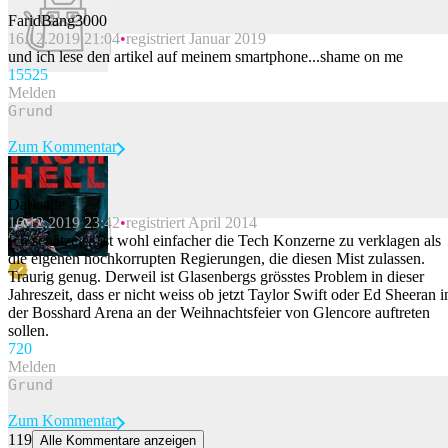
FaridBang3000
16.12.2019 21:04
registriert Januar 2019
Beitrag melden
und ich lese den artikel auf meinem smartphone...shame on me
155
25
Melden
Zum Kommentar
Darkside
16.12.2019 23:42
registriert April 2014
Beitrag melden
Ich schätze es ist wohl einfacher die Tech Konzerne zu verklagen als
die eigenen hochkorrupten Regierungen, die diesen Mist zulassen.
Traurig genug. Derweil ist Glasenbergs grösstes Problem in dieser
Jahreszeit, dass er nicht weiss ob jetzt Taylor Swift oder Ed Sheeran i
der Bosshard Arena an der Weihnachtsfeier von Glencore auftreten
sollen.
72
0
Melden
Zum Kommentar
119
Alle Kommentare anzeigen