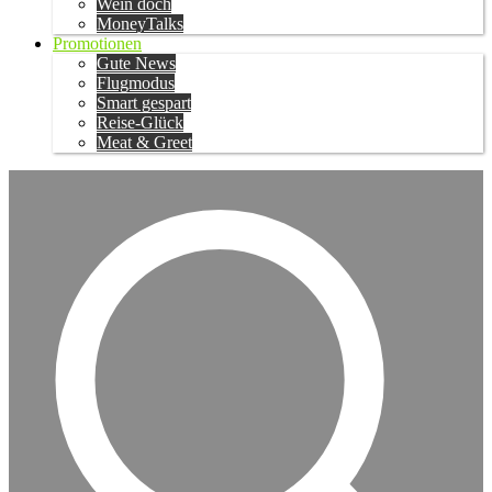
Wein doch
MoneyTalks
Promotionen
Gute News
Flugmodus
Smart gespart
Reise-Glück
Meat & Greet