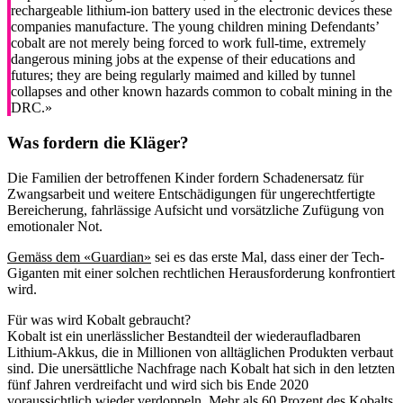
rechargeable lithium-ion battery used in the electronic devices these
companies manufacture. The young children mining Defendants’
cobalt are not merely being forced to work full-time, extremely
dangerous mining jobs at the expense of their educations and
futures; they are being regularly maimed and killed by tunnel
collapses and other known hazards common to cobalt mining in the
DRC.»
Was fordern die Kläger?
Die Familien der betroffenen Kinder fordern Schadenersatz für
Zwangsarbeit und weitere Entschädigungen für ungerechtfertigte
Bereicherung, fahrlässige Aufsicht und vorsätzliche Zufügung von
emotionaler Not.
Gemäss dem «Guardian»
sei es das erste Mal, dass einer der Tech-
Giganten mit einer solchen rechtlichen Herausforderung konfrontiert
wird.
Für was wird Kobalt gebraucht?
Kobalt ist ein unerlässlicher Bestandteil der wiederaufladbaren
Lithium-Akkus, die in Millionen von alltäglichen Produkten verbaut
sind. Die unersättliche Nachfrage nach Kobalt hat sich in den letzten
fünf Jahren verdreifacht und wird sich bis Ende 2020
voraussichtlich wieder verdoppeln. Mehr als 60 Prozent des Kobalts