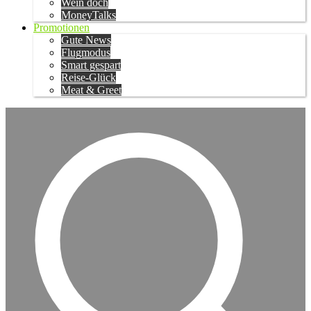
Wein doch
MoneyTalks
Promotionen
Gute News
Flugmodus
Smart gespart
Reise-Glück
Meat & Greet