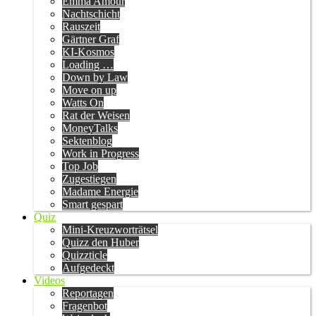
Emma Amour
Nachtschicht
Rauszeit
Gärtner Graf
KI-Kosmos
Loading …
Down by Law
Move on up
Watts On
Rat der Weisen
MoneyTalks
Sektenblog
Work in Progress
Top Job
Zugestiegen
Madame Energie
Smart gespart
Quiz
Mini-Kreuzworträtsel
Quizz den Huber
Quizzticle
Aufgedeckt
Videos
Reportagen
Fragenbot