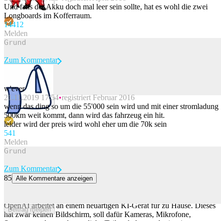
Beitrag melden
Und falls der Akku doch mal leer sein sollte, hat es wohl die zwei
Longboards im Kofferraum.
144
12
Melden
Zum Kommentar
w'ever
21.11.2019 17:54
registriert Februar 2016
Beitrag melden
wenn das ding so um die 55'000 sein wird und mit einer stromladung
500km weit kommt, dann wird das fahrzeug ein hit.
leider wird der preis wird wohl eher um die 70k sein
54
1
Melden
Zum Kommentar
85
Alle Kommentare anzeigen
Ein KI-Gerät für den Alltag: OpenAI steigt in den Hardware-Markt
ein
OpenAI arbeitet an einem neuartigen KI-Gerät für zu Hause. Dieses
Beitrag melden
hat zwar keinen Bildschirm, soll dafür Kameras, Mikrofone,