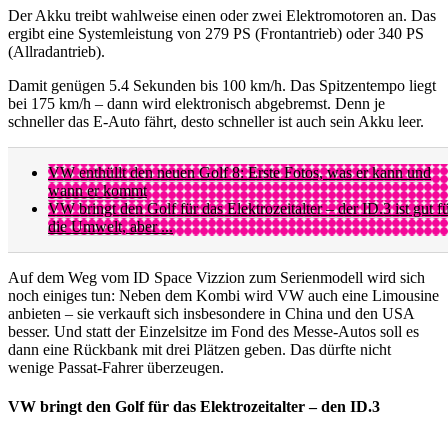
Der Akku treibt wahlweise einen oder zwei Elektromotoren an. Das
ergibt eine Systemleistung von 279 PS (Frontantrieb) oder 340 PS
(Allradantrieb).
Damit genügen 5.4 Sekunden bis 100 km/h. Das Spitzentempo liegt
bei 175 km/h – dann wird elektronisch abgebremst. Denn je
schneller das E-Auto fährt, desto schneller ist auch sein Akku leer.
VW enthüllt den neuen Golf 8: Erste Fotos, was er kann und
wann er kommt
VW bringt den Golf für das Elektrozeitalter – der ID.3 ist gut f
die Umwelt, aber ...
Auf dem Weg vom ID Space Vizzion zum Serienmodell wird sich
noch einiges tun: Neben dem Kombi wird VW auch eine Limousine
anbieten – sie verkauft sich insbesondere in China und den USA
besser. Und statt der Einzelsitze im Fond des Messe-Autos soll es
dann eine Rückbank mit drei Plätzen geben. Das dürfte nicht
wenige Passat-Fahrer überzeugen.
VW bringt den Golf für das Elektrozeitalter – den ID.3