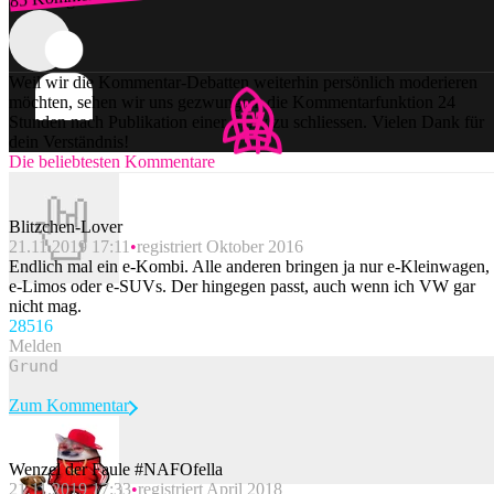
Weil wir die Kommentar-Debatten weiterhin persönlich moderieren
möchten, sehen wir uns gezwungen, die Kommentarfunktion 24
Stunden nach Publikation einer Story zu schliessen. Vielen Dank für
dein Verständnis!
Die beliebtesten Kommentare
Blitzchen-Lover
21.11.2019 17:11
registriert Oktober 2016
Endlich mal ein e-Kombi. Alle anderen bringen ja nur e-Kleinwagen,
e-Limos oder e-SUVs. Der hingegen passt, auch wenn ich VW gar
nicht mag.
285
16
Melden
Zum Kommentar
Wenzel der Faule #NAFOfella
21.11.2019 17:33
registriert April 2018