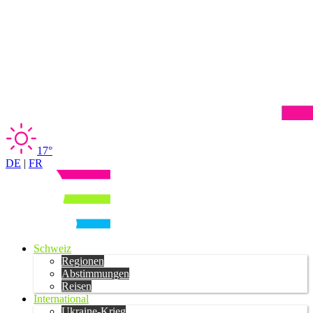
17°
DE
|
FR
Schweiz
Regionen
Abstimmungen
Reisen
International
Ukraine-Krieg