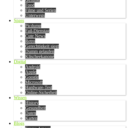
Food
Filme und Serien
Unterwegs
Spass
Picdump
Fail-Dienstag
Cute News
Retro
Gerechtigkeit siegt
Dumm gelaufen
Klischeekanone
Digital
Android
Apple
Google
Microsoft
Hardware-Test
Online-Sicherheit
Wissen
History
Gesundheit
Daten
Karten
Blogs