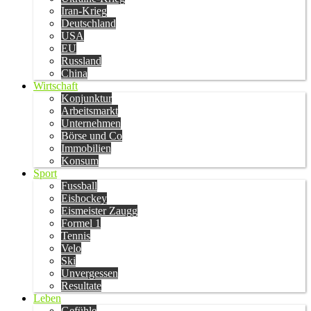
Iran-Krieg
Deutschland
USA
EU
Russland
China
Wirtschaft
Konjunktur
Arbeitsmarkt
Unternehmen
Börse und Co
Immobilien
Konsum
Sport
Fussball
Eishockey
Eismeister Zaugg
Formel 1
Tennis
Velo
Ski
Unvergessen
Resultate
Leben
Gefühle