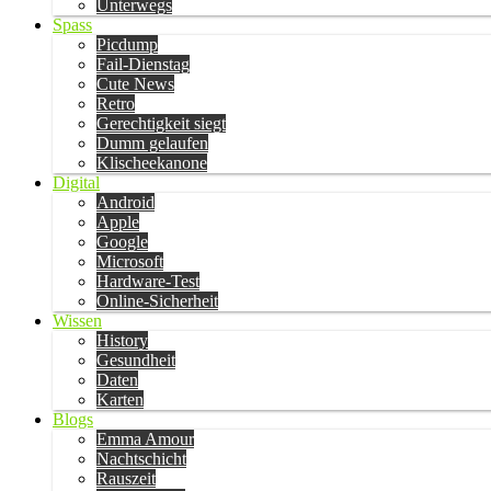
Unterwegs
Spass
Picdump
Fail-Dienstag
Cute News
Retro
Gerechtigkeit siegt
Dumm gelaufen
Klischeekanone
Digital
Android
Apple
Google
Microsoft
Hardware-Test
Online-Sicherheit
Wissen
History
Gesundheit
Daten
Karten
Blogs
Emma Amour
Nachtschicht
Rauszeit