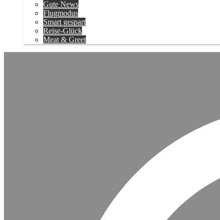
Gute News
Flugmodus
Smart gespart
Reise-Glück
Meat & Greet