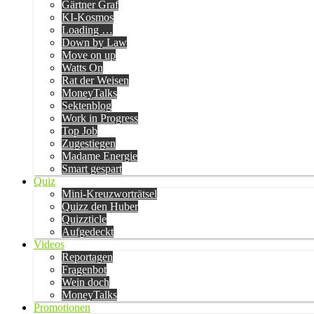
Gärtner Graf
KI-Kosmos
Loading …
Down by Law
Move on up
Watts On
Rat der Weisen
MoneyTalks
Sektenblog
Work in Progress
Top Job
Zugestiegen
Madame Energie
Smart gespart
Quiz
Mini-Kreuzworträtsel
Quizz den Huber
Quizzticle
Aufgedeckt
Videos
Reportagen
Fragenbot
Wein doch
MoneyTalks
Promotionen