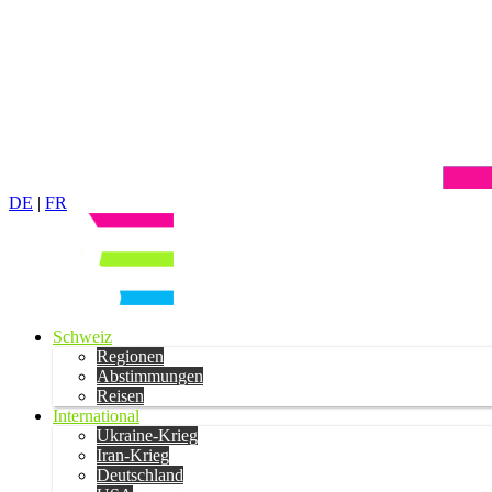
DE
|
FR
Schweiz
Regionen
Abstimmungen
Reisen
International
Ukraine-Krieg
Iran-Krieg
Deutschland