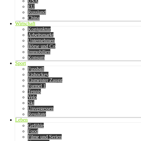
USA
EU
Russland
China
Wirtschaft
Konjunktur
Arbeitsmarkt
Unternehmen
Börse und Co
Immobilien
Konsum
Sport
Fussball
Eishockey
Eismeister Zaugg
Formel 1
Tennis
Velo
Ski
Unvergessen
Resultate
Leben
Gefühle
Food
Filme und Serien