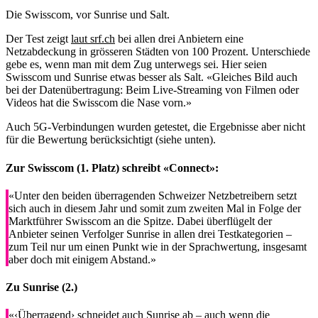
Die Swisscom, vor Sunrise und Salt.
Der Test zeigt
laut srf.ch
bei allen drei Anbietern eine
Netzabdeckung in grösseren Städten von 100 Prozent. Unterschiede
gebe es, wenn man mit dem Zug unterwegs sei. Hier seien
Swisscom und Sunrise etwas besser als Salt. «Gleiches Bild auch
bei der Datenübertragung: Beim Live-Streaming von Filmen oder
Videos hat die Swisscom die Nase vorn.»
Auch 5G-Verbindungen wurden getestet, die Ergebnisse aber nicht
für die Bewertung berücksichtigt (siehe unten).
Zur Swisscom (1. Platz) schreibt «Connect»:
«Unter den beiden überragenden Schweizer Netzbetreibern setzt
sich auch in diesem Jahr und somit zum zweiten Mal in Folge der
Marktführer Swisscom an die Spitze. Dabei überflügelt der
Anbieter seinen Verfolger Sunrise in allen drei Testkategorien –
zum Teil nur um einen Punkt wie in der Sprachwertung, insgesamt
aber doch mit einigem Abstand.»
Zu Sunrise (2.)
«‹Überragend› schneidet auch Sunrise ab – auch wenn die