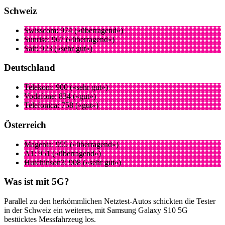
Schweiz
Swisscom: 974 («überragend»)
Sunrise: 967 («überragend»)
Salt: 923 («sehr gut»)
Deutschland
Telekom: 900 («sehr gut»)
Vodafone: 834 («gut»)
Telefonica: 758 («gut»)
Österreich
Magenta: 955 («überragend»)
A1: 951 («überragend»)
Hutchinson3: 908 («sehr gut»)
Was ist mit 5G?
Parallel zu den herkömmlichen Netztest-Autos schickten die Tester
in der Schweiz ein weiteres, mit Samsung Galaxy S10 5G
bestücktes Messfahrzeug los.