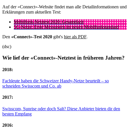
Auf der «Connect»-Website findet man alle Detailinformationen und
Erklärungen zum aktuellen Test:
Mobilfunk-Netztest 2020: Gesamtfazit
5G-Netze: Erste Messungen im neuen Mobilfunkstandard
Den
«Connect»-Test 2020
gibt's
hier als PDF
.
(dsc)
Wie lief der «Connect»-Netztest in früheren Jahren?
2018:
Fachleute haben die Schweizer Handy-Netze beurteilt – so
schneiden Swisscom und Co. ab
2017:
Swisscom, Sunrise oder doch Salt? Diese Anbieter bieten dir den
besten Empfang
2016: