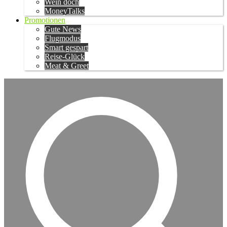
Wein doch
MoneyTalks
Promotionen
Gute News
Flugmodus
Smart gespart
Reise-Glück
Meat & Greet