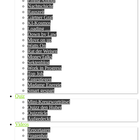
Emma Amour
Nachtschicht
Rauszeit
Gärtner Graf
KI-Kosmos
Loading …
Down by Law
Move on up
Watts On
Rat der Weisen
MoneyTalks
Sektenblog
Work in Progress
Top Job
Zugestiegen
Madame Energie
Smart gespart
Quiz
Mini-Kreuzworträtsel
Quizz den Huber
Quizzticle
Aufgedeckt
Videos
Reportagen
Fragenbot