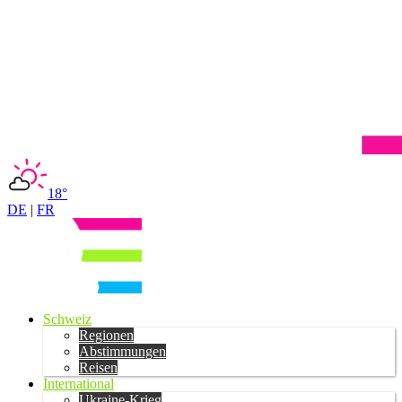
18°
DE
|
FR
Schweiz
Regionen
Abstimmungen
Reisen
International
Ukraine-Krieg