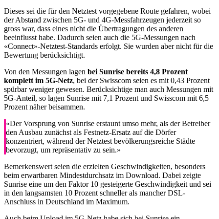
Dieses sei die für den Netztest vorgegebene Route gefahren, wobei
der Abstand zwischen 5G- und 4G-Messfahrzeugen jederzeit so
gross war, dass eines nicht die Übertragungen des anderen
beeinflusst habe. Dadurch seien auch die 5G-Messungen nach
«Connect»-Netztest-Standards erfolgt. Sie wurden aber nicht für die
Bewertung berücksichtigt.
Von den Messungen lagen
bei Sunrise bereits 4,8 Prozent
komplett im 5G-Netz
, bei der Swisscom seien es mit 0,43 Prozent
spürbar weniger gewesen. Berücksichtige man auch Messungen mit
5G-Anteil, so lagen Sunrise mit 7,1 Prozent und Swisscom mit 6,5
Prozent näher beisammen.
«Der Vorsprung von Sunrise erstaunt umso mehr, als der Betreiber
den Ausbau zunächst als Festnetz-Ersatz auf die Dörfer
konzentriert, während der Netztest bevölkerungsreiche Städte
bevorzugt, um repräsentativ zu sein.»
Bemerkenswert seien die erzielten Geschwindigkeiten, besonders
beim erwartbaren Mindestdurchsatz im Download. Dabei zeigte
Sunrise eine um den Faktor 10 gesteigerte Geschwindigkeit und sei
in den langsamsten 10 Prozent schneller als mancher DSL-
Anschluss in Deutschland im Maximum.
Auch beim Upload im 5G-Netz habe sich bei Sunrise ein