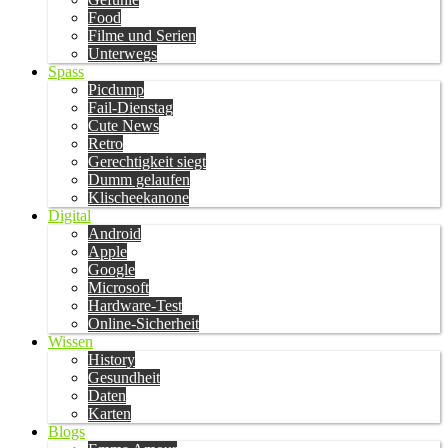
Food
Filme und Serien
Unterwegs
Spass
Picdump
Fail-Dienstag
Cute News
Retro
Gerechtigkeit siegt
Dumm gelaufen
Klischeekanone
Digital
Android
Apple
Google
Microsoft
Hardware-Test
Online-Sicherheit
Wissen
History
Gesundheit
Daten
Karten
Blogs