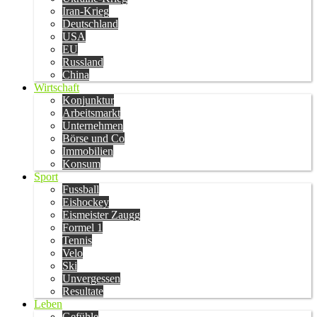
Iran-Krieg
Deutschland
USA
EU
Russland
China
Wirtschaft
Konjunktur
Arbeitsmarkt
Unternehmen
Börse und Co
Immobilien
Konsum
Sport
Fussball
Eishockey
Eismeister Zaugg
Formel 1
Tennis
Velo
Ski
Unvergessen
Resultate
Leben
Gefühle