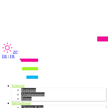
20°
DE
|
FR
Schweiz
Regionen
Abstimmungen
Reisen
International
Ukraine-Krieg