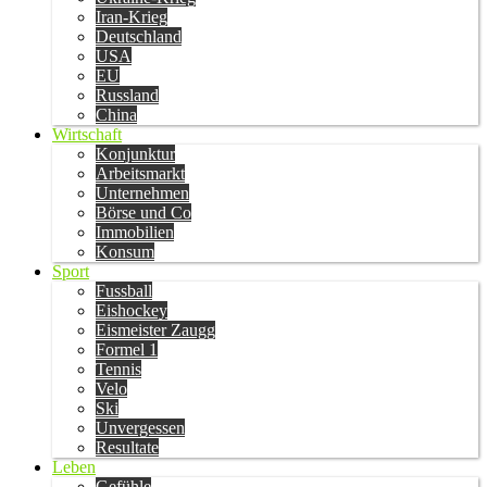
Iran-Krieg
Deutschland
USA
EU
Russland
China
Wirtschaft
Konjunktur
Arbeitsmarkt
Unternehmen
Börse und Co
Immobilien
Konsum
Sport
Fussball
Eishockey
Eismeister Zaugg
Formel 1
Tennis
Velo
Ski
Unvergessen
Resultate
Leben
Gefühle