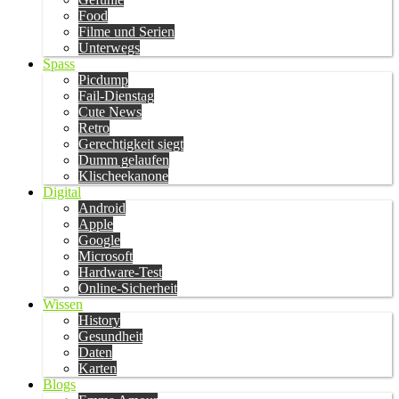
Food
Filme und Serien
Unterwegs
Spass
Picdump
Fail-Dienstag
Cute News
Retro
Gerechtigkeit siegt
Dumm gelaufen
Klischeekanone
Digital
Android
Apple
Google
Microsoft
Hardware-Test
Online-Sicherheit
Wissen
History
Gesundheit
Daten
Karten
Blogs