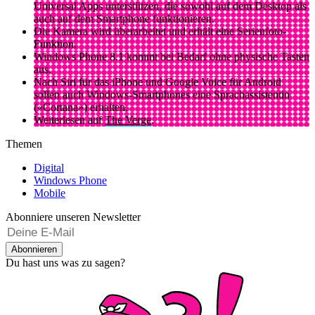
Universal Apps unterstützen, die sowohl auf dem Desktop als
auch auf dem Smartphone funktionieren.
Die Kamera wird überarbeitet und erhält eine Serienfoto-
Funktion.
Windows Phone 8.1 kommt bei Bedarf ohne physische Tasten
aus.
Nach Siri für das iPhone und Google Voice für Android
sollen auch Windows-Smartphones eine Sprachassistentin
(«Cortana») erhalten.
Weiterlesen auf
The Verge
.
Themen
Digital
Windows Phone
Mobile
Abonniere unseren Newsletter
Abonnieren
Du hast uns was zu sagen?