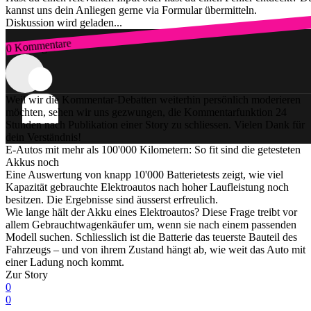
kannst uns dein Anliegen gerne via Formular übermitteln.
Diskussion wird geladen...
0 Kommentare
Zum Login
Weil wir die Kommentar-Debatten weiterhin persönlich moderieren
möchten, sehen wir uns gezwungen, die Kommentarfunktion 24
Stunden nach Publikation einer Story zu schliessen. Vielen Dank für
dein Verständnis!
E-Autos mit mehr als 100'000 Kilometern: So fit sind die getesteten
Akkus noch
Eine Auswertung von knapp 10'000 Batterietests zeigt, wie viel
Kapazität gebrauchte Elektroautos nach hoher Laufleistung noch
besitzen. Die Ergebnisse sind äusserst erfreulich.
Wie lange hält der Akku eines Elektroautos? Diese Frage treibt vor
allem Gebrauchtwagenkäufer um, wenn sie nach einem passenden
Modell suchen. Schliesslich ist die Batterie das teuerste Bauteil des
Fahrzeugs – und von ihrem Zustand hängt ab, wie weit das Auto mit
einer Ladung noch kommt.
Zur Story
0
0