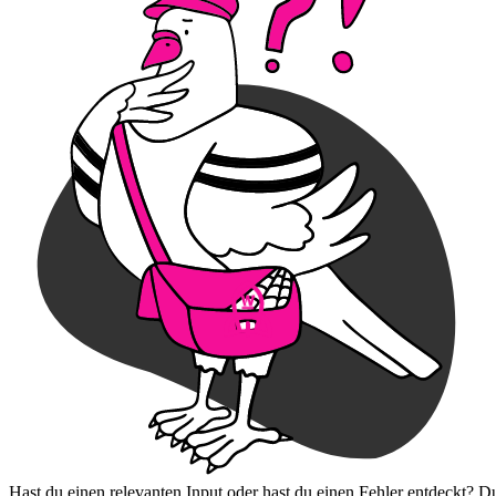
Hast du einen relevanten Input oder hast du einen Fehler entdeckt? D