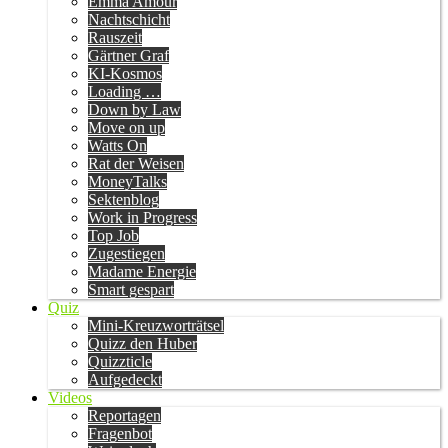
Emma Amour
Nachtschicht
Rauszeit
Gärtner Graf
KI-Kosmos
Loading …
Down by Law
Move on up
Watts On
Rat der Weisen
MoneyTalks
Sektenblog
Work in Progress
Top Job
Zugestiegen
Madame Energie
Smart gespart
Quiz
Mini-Kreuzworträtsel
Quizz den Huber
Quizzticle
Aufgedeckt
Videos
Reportagen
Fragenbot