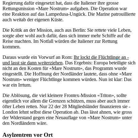
Regierung dafür eingesetzt hat, dass die Italiener ihre grosse
Rettungsmission «Mare Nostrum» aufgaben. Die Operation war
eine Reaktion auf das Lampedusa-Ungück. Die Marine patrouillierte
auch weitab der eigenen Küste.
Die Kritik an der Mission, auch aus Berlin: Sie rettete viele Leben,
sorgte aber wohl auch dafür, dass sich immer mehr Schiffe auf die
Reise machten. Im Notfall würden die Italiener zur Rettung
kommen.
Daraus wurde ein Vorwurf an Rom:
Ihr lockt die Flüchtlinge an -
und lasst sie dann weiterziehen
. Das Ergebnis: Europa beteiligte sich
nicht an den Kosten für «Mare Nostrum», das Programm wurde
eingestellt. Die Hoffnung der Nordländer lautete, dass ohne «Mare
Nostrum» weniger Flüchtlinge kommen würden. Nun ist klar: Das
war ein Irrtum.
Die Ablösung, die viel kleinere Frontex-Mission «Triton», sollte
eigentlich vor allem die Grenzen schützen, muss aber auch immer
öfter Leben retten. Nur 22 der 28 Mitgliedsländer finanzieren sie -
London lehnt selbst diese Operation ab. Das lässt ahnen, wie gross
der Widerstand gegen eine Neuauflage von «Mare Nostrum» unter
den Nordländern wäre.
Asylzentren vor Ort