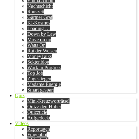
Emma Amour
Nachtschicht
Rauszeit
Gärtner Graf
KI-Kosmos
Loading …
Down by Law
Move on up
Watts On
Rat der Weisen
MoneyTalks
Sektenblog
Work in Progress
Top Job
Zugestiegen
Madame Energie
Smart gespart
Quiz
Mini-Kreuzworträtsel
Quizz den Huber
Quizzticle
Aufgedeckt
Videos
Reportagen
Fragenbot