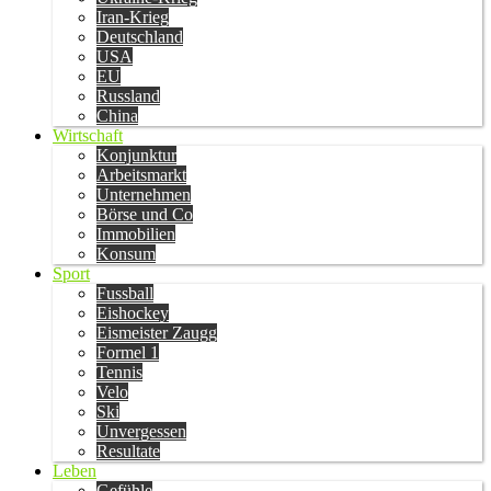
Iran-Krieg
Deutschland
USA
EU
Russland
China
Wirtschaft
Konjunktur
Arbeitsmarkt
Unternehmen
Börse und Co
Immobilien
Konsum
Sport
Fussball
Eishockey
Eismeister Zaugg
Formel 1
Tennis
Velo
Ski
Unvergessen
Resultate
Leben
Gefühle