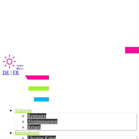
27°
DE
|
FR
Schweiz
Regionen
Abstimmungen
Reisen
International
Ukraine-Krieg