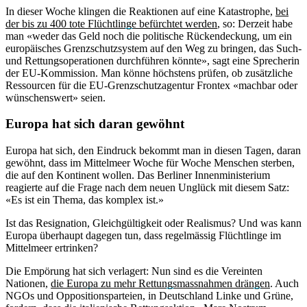
In dieser Woche klingen die Reaktionen auf eine Katastrophe,
bei
der bis zu 400 tote Flüchtlinge befürchtet werden
, so: Derzeit habe
man «weder das Geld noch die politische Rückendeckung, um ein
europäisches Grenzschutzsystem auf den Weg zu bringen, das Such-
und Rettungsoperationen durchführen könnte», sagt eine Sprecherin
der EU-Kommission. Man könne höchstens prüfen, ob zusätzliche
Ressourcen für die EU-Grenzschutzagentur Frontex «machbar oder
wünschenswert» seien.
Europa hat sich daran gewöhnt
Europa hat sich, den Eindruck bekommt man in diesen Tagen, daran
gewöhnt, dass im Mittelmeer Woche für Woche Menschen sterben,
die auf den Kontinent wollen. Das Berliner Innenministerium
reagierte auf die Frage nach dem neuen Unglück mit diesem Satz:
«Es ist ein Thema, das komplex ist.»
Ist das Resignation, Gleichgültigkeit oder Realismus? Und was kann
Europa überhaupt dagegen tun, dass regelmässig Flüchtlinge im
Mittelmeer ertrinken?
Die Empörung hat sich verlagert: Nun sind es die Vereinten
Nationen,
die Europa zu mehr Rettungsmassnahmen drängen
. Auch
NGOs und Oppositionsparteien, in Deutschland Linke und Grüne,