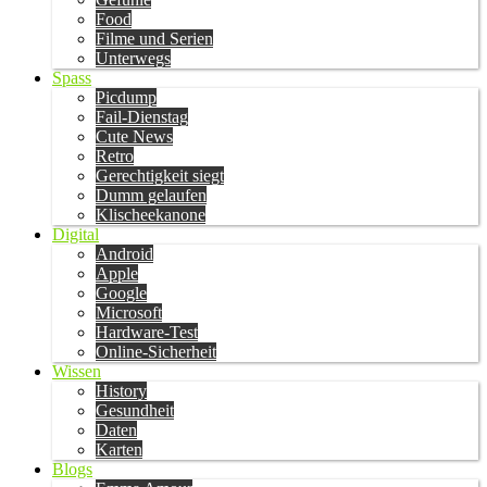
Food
Filme und Serien
Unterwegs
Spass
Picdump
Fail-Dienstag
Cute News
Retro
Gerechtigkeit siegt
Dumm gelaufen
Klischeekanone
Digital
Android
Apple
Google
Microsoft
Hardware-Test
Online-Sicherheit
Wissen
History
Gesundheit
Daten
Karten
Blogs