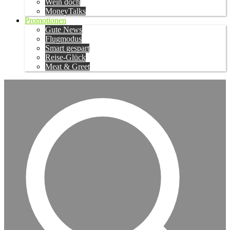
Wein doch
MoneyTalks
Promotionen
Gute News
Flugmodus
Smart gespart
Reise-Glück
Meat & Greet