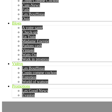
Copin Comme Cochon
Cute-News
Fails
Les Bouffistas
Quiz
Blogs
A votre santé
Check-up
En Train
Madame Energie
Parlons cash
Vintage
Watts On
Work in progress
Vidéos
Les Bouffistas
Copin comme cochon
Entretien
World of watson
Promotions
Les Good News
Évasion