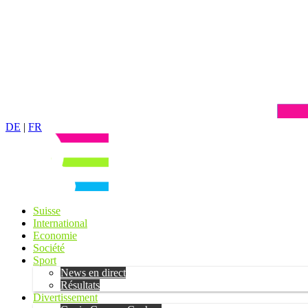
DE
|
FR
Suisse
International
Economie
Société
Sport
News en direct
Résultats
Divertissement