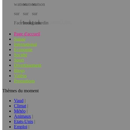
Téléchargez l’app!
Page d'accueil
Suisse
International
Economie
Société
Sport
Divertissement
Blogs
Vidéos
Promotions
Thèmes du moment
Vaud
Climat
Météo
Animaux
Etats-Unis
Emploi