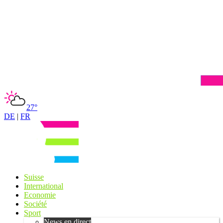
27°
DE
|
FR
Suisse
International
Economie
Société
Sport
News en direct