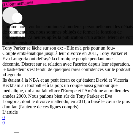
0 Commentaires
Connexion
Comme nous voulons continuer à modérer personnellement les débats
de commentaires, nous sommes obligés de fermer la fonction de
commentaire 72 heures après la publication d’un article. Merci de vot
compréhension!
Tony Parker se lâche sur son ex: «Elle m'a pris pour un fou»
Couple emblématique jusqu'à leur divorce en 2011, Tony Parker et
Eva Longoria ont défrayé la chronique people pendant une
décennie. Discret sur sa relation avec l'actrice depuis leur séparation,
le basketteur s'est fendu de quelques rares confidences sur le podcast
«Legend».
Ils étaient à la NBA et au petit écran ce qu’étaient David et Victoria
Beckham au football et à la pop: un couple aussi glamour que
médiatique, qui aura fait vibrer l'Europe et l'Amérique au milieu des
années 2000. Nous parlons bien sûr de Tony Parker et Eva
Longoria, dont le divorce inattendu, en 2011, a brisé le cœur de plus
d'un fan (l'auteure de ces lignes compris).
L’article
0
0