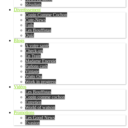
Résultats
Divertissement
Copin Comme Cochon
Cute-News
Fails
Les Bouffistas
Quiz
Blogs
A votre santé
Check-up
En Train
Madame Energie
Parlons cash
Vintage
Watts On
Work in progress
Vidéos
Les Bouffistas
Copin comme cochon
Entretien
World of watson
Promotions
Les Good News
Évasion