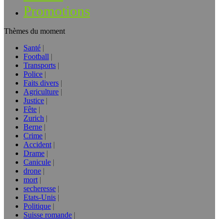
Promotions
Thèmes du moment
Santé
Football
Transports
Police
Faits divers
Agriculture
Justice
Fête
Zurich
Berne
Crime
Accident
Drame
Canicule
drone
mort
secheresse
Etats-Unis
Politique
Suisse romande