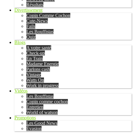
Résultats
Divertissement
Copin Comme Cochon
Cute-News
Fails
Les Bouffistas
Quiz
Blogs
A votre santé
Check-up
En Train
Madame Energie
Parlons cash
Vintage
Watts On
Work in progress
Vidéos
Les Bouffistas
Copin comme cochon
Entretien
World of watson
Promotions
Les Good News
Évasion