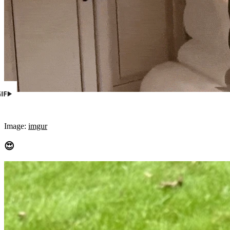
Image:
imgur
😍