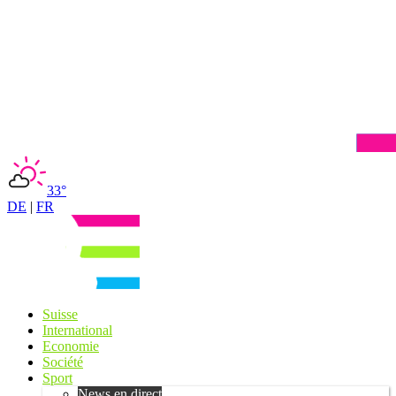
33°
DE
|
FR
Suisse
International
Economie
Société
Sport
News en direct