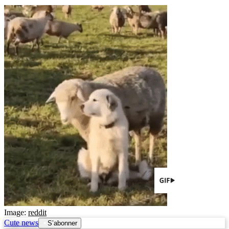
Image:
reddit
Cute news
S’abonner