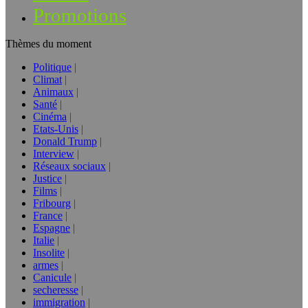
Promotions
Thèmes du moment
Politique
Climat
Animaux
Santé
Cinéma
Etats-Unis
Donald Trump
Interview
Réseaux sociaux
Justice
Films
Fribourg
France
Espagne
Italie
Insolite
armes
Canicule
secheresse
immigration