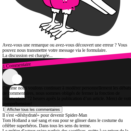
Avez-vous une remarque ou avez-vous découvert une erreur ? Vous
pouvez nous transmettre votre message via le formulaire.
La discussion est chargée...
1 Commentaire
Connexion
Comme nous voulons continuer à modérer personnellement les débats
de commentaires, nous sommes obligés de fermer la fonction de
commentaire 72 heures après la publication d’un article. Merci de vot
compréhension!
1
Afficher tous les commentaires
Il s'est «déshydraté» pour devenir Spider-Man
Tom Holland a sué sang et eau pour se glisser dans le costume du
célèbre superhéros. Dans tous les sens du terme.
Le métier d'acteur exige parfois des sacrifices, quitte à se priver de la