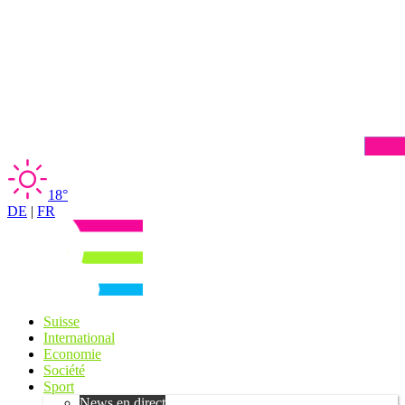
18°
DE
|
FR
Suisse
International
Economie
Société
Sport
News en direct