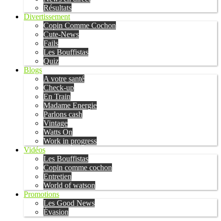
Résultats
Divertissement
Copin Comme Cochon
Cute-News
Fails
Les Bouffistas
Quiz
Blogs
A votre santé
Check-up
En Train
Madame Energie
Parlons cash
Vintage
Watts On
Work in progress
Vidéos
Les Bouffistas
Copin comme cochon
Entretien
World of watson
Promotions
Les Good News
Évasion