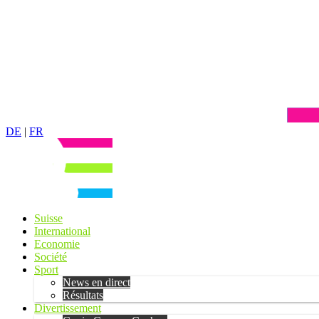
DE
|
FR
Suisse
International
Economie
Société
Sport
News en direct
Résultats
Divertissement