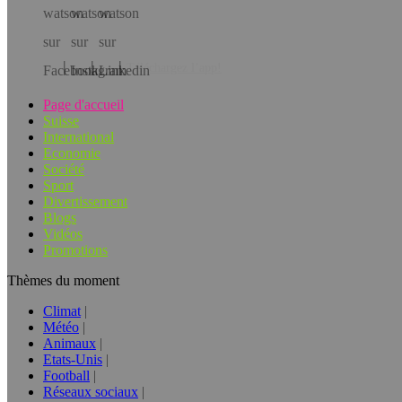
Téléchargez l’app!
Page d'accueil
Suisse
International
Economie
Société
Sport
Divertissement
Blogs
Vidéos
Promotions
Thèmes du moment
Climat
Météo
Animaux
Etats-Unis
Football
Réseaux sociaux