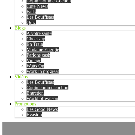
Copin Comme Cochon
Cute-News
Fails
Les Bouffistas
Quiz
Blogs
A votre santé
Check-up
En Train
Madame Energie
Parlons cash
Vintage
Watts On
Work in progress
Vidéos
Les Bouffistas
Copin comme cochon
Entretien
World of watson
Promotions
Les Good News
Évasion