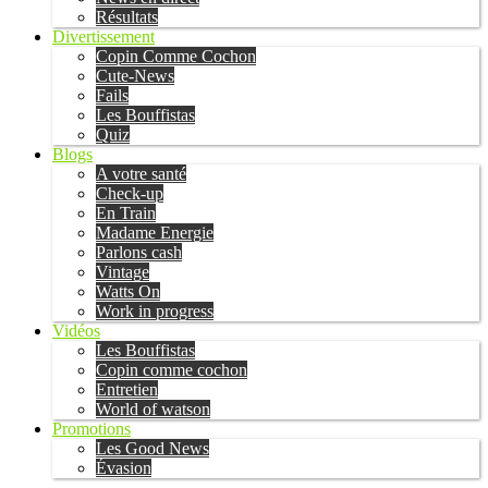
Résultats
Divertissement
Copin Comme Cochon
Cute-News
Fails
Les Bouffistas
Quiz
Blogs
A votre santé
Check-up
En Train
Madame Energie
Parlons cash
Vintage
Watts On
Work in progress
Vidéos
Les Bouffistas
Copin comme cochon
Entretien
World of watson
Promotions
Les Good News
Évasion