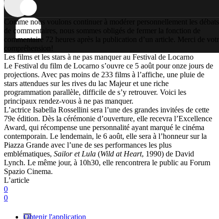
Comme nous voulons continuer à modérer personnellement les débats
de commentaires, nous sommes obligés de fermer la fonction de
commentaire 72 heures après la publication d’un article. Merci de vot
compréhension!
Les films et les stars à ne pas manquer au Festival de Locarno
Le Festival du film de Locarno s’ouvre ce 5 août pour onze jours de
projections. Avec pas moins de 233 films à l’affiche, une pluie de
stars attendues sur les rives du lac Majeur et une riche
programmation parallèle, difficile de s’y retrouver. Voici les
principaux rendez-vous à ne pas manquer.
L’actrice Isabella Rossellini sera l’une des grandes invitées de cette
79e édition. Dès la cérémonie d’ouverture, elle recevra l’Excellence
Award, qui récompense une personnalité ayant marqué le cinéma
contemporain. Le lendemain, le 6 août, elle sera à l’honneur sur la
Piazza Grande avec l’une de ses performances les plus
emblématiques,
Sailor et Lula
(
Wild at Heart
, 1990) de David
Lynch. Le même jour, à 10h30, elle rencontrera le public au Forum
Spazio Cinema.
L’article
0
0
Obtenir l'application