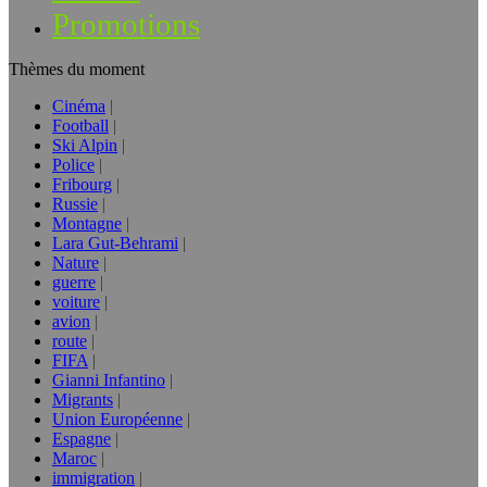
Promotions
Thèmes du moment
Cinéma
Football
Ski Alpin
Police
Fribourg
Russie
Montagne
Lara Gut-Behrami
Nature
guerre
voiture
avion
route
FIFA
Gianni Infantino
Migrants
Union Européenne
Espagne
Maroc
immigration