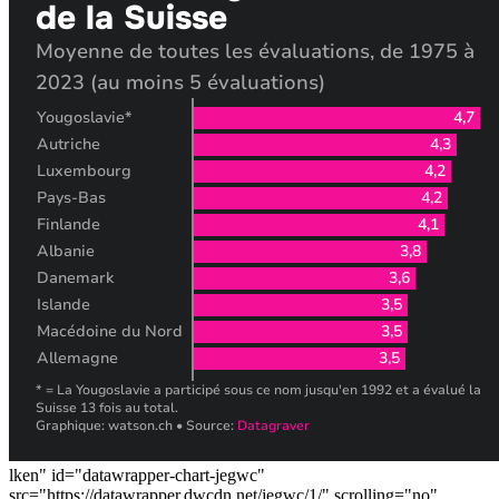
lken" id="datawrapper-chart-jegwc"
src="https://datawrapper.dwcdn.net/jegwc/1/" scrolling="no"