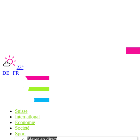
23°
DE
|
FR
Suisse
International
Economie
Société
Sport
News en direct