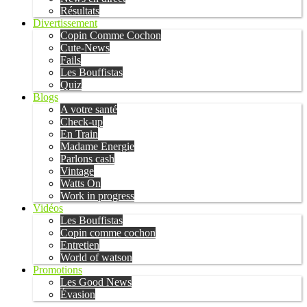
Résultats
Divertissement
Copin Comme Cochon
Cute-News
Fails
Les Bouffistas
Quiz
Blogs
A votre santé
Check-up
En Train
Madame Energie
Parlons cash
Vintage
Watts On
Work in progress
Vidéos
Les Bouffistas
Copin comme cochon
Entretien
World of watson
Promotions
Les Good News
Évasion