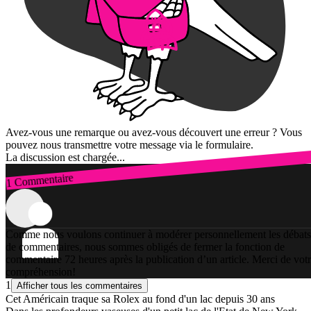
Avez-vous une remarque ou avez-vous découvert une erreur ? Vous
pouvez nous transmettre votre message via le formulaire.
La discussion est chargée...
1 Commentaire
Connexion
Comme nous voulons continuer à modérer personnellement les débats
de commentaires, nous sommes obligés de fermer la fonction de
commentaire 72 heures après la publication d’un article. Merci de vot
compréhension!
1
Afficher tous les commentaires
Cet Américain traque sa Rolex au fond d'un lac depuis 30 ans