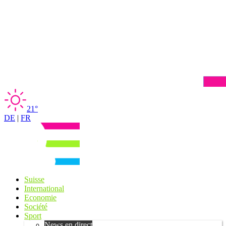
21°
DE
|
FR
Suisse
International
Economie
Société
Sport
News en direct