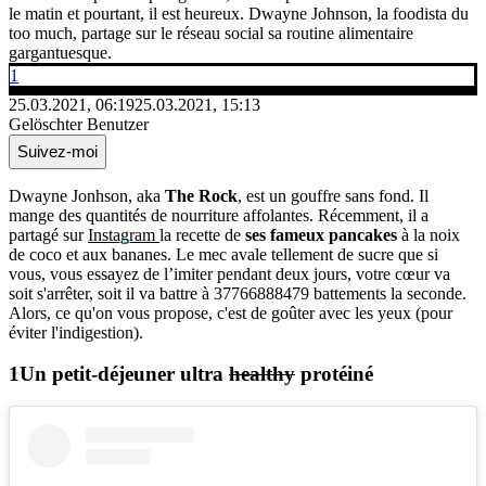
le matin et pourtant, il est heureux. Dwayne Johnson, la foodista du
too much, partage sur le réseau social sa routine alimentaire
gargantuesque.
1
25.03.2021, 06:19
25.03.2021, 15:13
Gelöschter Benutzer
Suivez-moi
Dwayne Jonhson, aka
The Rock
, est un gouffre sans fond. Il
mange des quantités de nourriture affolantes. Récemment, il a
partagé sur
Instagram
la recette de
ses fameux pancakes
à la noix
de coco et aux bananes. Le mec avale tellement de sucre que si
vous, vous essayez de l’imiter pendant deux jours, votre cœur va
soit s'arrêter, soit il va battre à 37766888479 battements la seconde.
Alors, ce qu'on vous propose, c'est de goûter avec les yeux (pour
éviter l'indigestion).
Un petit-déjeuner ultra
healthy
protéiné