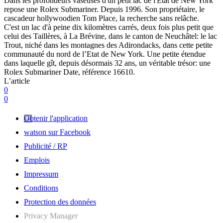
Dans les profondeurs vaseuses d'un petit lac de l'Etat de New York
repose une Rolex Submariner. Depuis 1996. Son propriétaire, le
cascadeur hollywoodien Tom Place, la recherche sans relâche.
C'est un lac d'à peine dix kilomètres carrés, deux fois plus petit que
celui des Taillères, à La Brévine, dans le canton de Neuchâtel: le lac
Trout, niché dans les montagnes des Adirondacks, dans cette petite
communauté du nord de l’Etat de New York. Une petite étendue
dans laquelle gît, depuis désormais 32 ans, un véritable trésor: une
Rolex Submariner Date, référence 16610.
L’article
0
0
Obtenir l'application
watson sur Facebook
Publicité / RP
Emplois
Impressum
Conditions
Protection des données
Privacy Manager