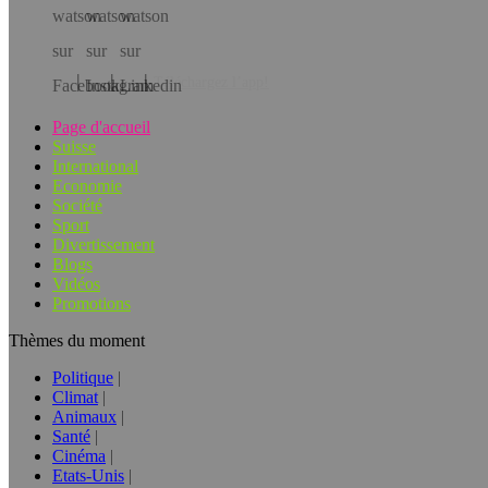
Téléchargez l’app!
Page d'accueil
Suisse
International
Economie
Société
Sport
Divertissement
Blogs
Vidéos
Promotions
Thèmes du moment
Politique
Climat
Animaux
Santé
Cinéma
Etats-Unis