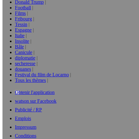
Donald Trump
Football
Films
Fribourg
Tessin
Espagne
Italie
Insolite
Bâle
Canicule
diplomatie
secheresse
douanes
Festival du film de Locarno
Tous les thèmes
Obtenir l'application
watson sur Facebook
Publicité / RP
Emplois
Impressum
Conditions