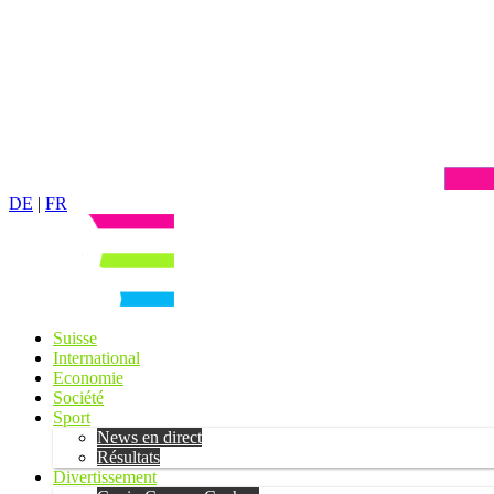
DE
|
FR
Suisse
International
Economie
Société
Sport
News en direct
Résultats
Divertissement