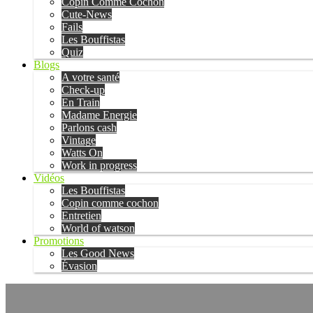
Copin Comme Cochon
Cute-News
Fails
Les Bouffistas
Quiz
Blogs
A votre santé
Check-up
En Train
Madame Energie
Parlons cash
Vintage
Watts On
Work in progress
Vidéos
Les Bouffistas
Copin comme cochon
Entretien
World of watson
Promotions
Les Good News
Évasion