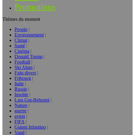
Promotions
Thèmes du moment
People
Environnement
Climat
Santé
Cinéma
Donald Trump
Football
Ski Alpin
Faits divers
Fribourg
Italie
Russie
Insolite
Lara Gut-Behrami
Nature
guerre
avion
FIFA
Gianni Infantino
Vaud