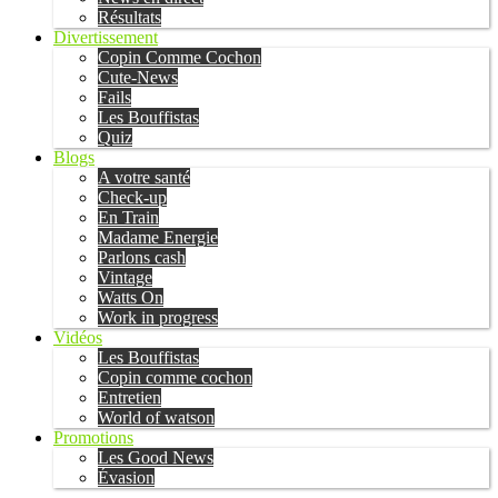
Résultats
Divertissement
Copin Comme Cochon
Cute-News
Fails
Les Bouffistas
Quiz
Blogs
A votre santé
Check-up
En Train
Madame Energie
Parlons cash
Vintage
Watts On
Work in progress
Vidéos
Les Bouffistas
Copin comme cochon
Entretien
World of watson
Promotions
Les Good News
Évasion