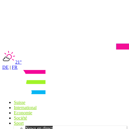
21°
DE
|
FR
Suisse
International
Economie
Société
Sport
News en direct