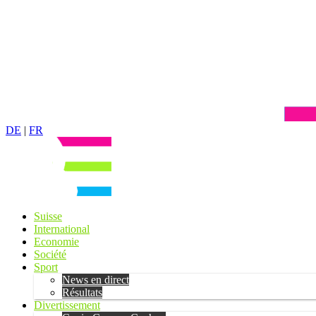
DE
|
FR
Suisse
International
Economie
Société
Sport
News en direct
Résultats
Divertissement