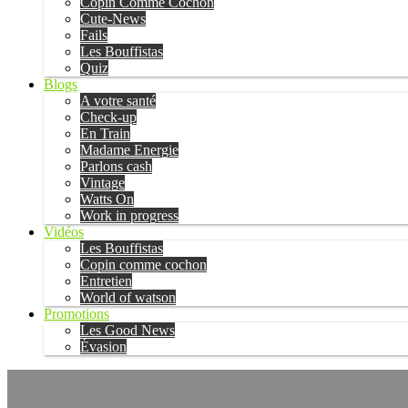
Copin Comme Cochon
Cute-News
Fails
Les Bouffistas
Quiz
Blogs
A votre santé
Check-up
En Train
Madame Energie
Parlons cash
Vintage
Watts On
Work in progress
Vidéos
Les Bouffistas
Copin comme cochon
Entretien
World of watson
Promotions
Les Good News
Évasion