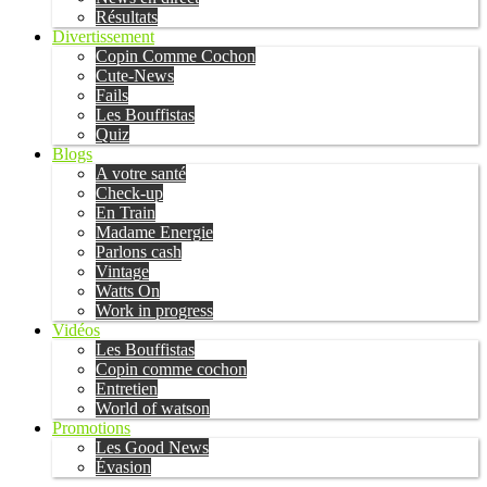
Résultats
Divertissement
Copin Comme Cochon
Cute-News
Fails
Les Bouffistas
Quiz
Blogs
A votre santé
Check-up
En Train
Madame Energie
Parlons cash
Vintage
Watts On
Work in progress
Vidéos
Les Bouffistas
Copin comme cochon
Entretien
World of watson
Promotions
Les Good News
Évasion