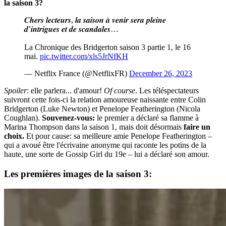
la saison 3?
𝑪𝒉𝒆𝒓𝒔 𝒍𝒆𝒄𝒕𝒆𝒖𝒓𝒔, 𝒍𝒂 𝒔𝒂𝒊𝒔𝒐𝒏 𝒂̀ 𝒗𝒆𝒏𝒊𝒓 𝒔𝒆𝒓𝒂 𝒑𝒍𝒆𝒊𝒏𝒆
𝒅’𝒊𝒏𝒕𝒓𝒊𝒈𝒖𝒆𝒔 𝒆𝒕 𝒅𝒆 𝒔𝒄𝒂𝒏𝒅𝒂𝒍𝒆𝒔…
La Chronique des Bridgerton saison 3 partie 1, le 16
mai.
pic.twitter.com/xls5JrNfKH
— Netflix France (@NetflixFR)
December 26, 2023
Spoiler
: elle parlera... d'amour!
Of course
. Les téléspectateurs
suivront cette fois-ci la relation amoureuse naissante entre Colin
Bridgerton (Luke Newton) et Penelope Featherington (Nicola
Coughlan).
Souvenez-vous:
le premier a déclaré sa flamme à
Marina Thompson dans la saison 1, mais doit désormais
faire un
choix.
Et pour cause: sa meilleure amie Penelope Featherington –
qui a avoué être l'écrivaine anonyme qui raconte les potins de la
haute, une sorte de Gossip Girl du 19e – lui a déclaré son amour.
Les premières images de la saison 3: