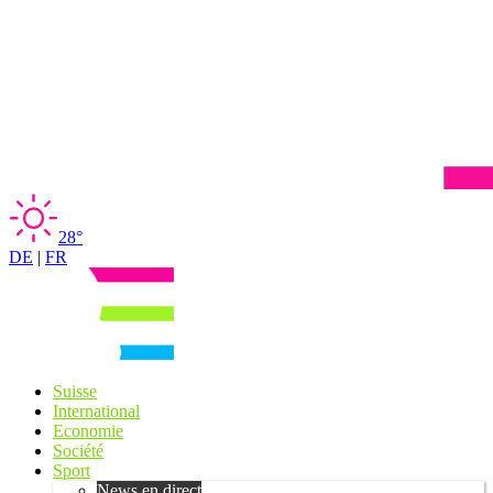
28°
DE
|
FR
Suisse
International
Economie
Société
Sport
News en direct