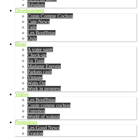
Résultats
Divertissement
Copin Comme Cochon
Cute-News
Fails
Les Bouffistas
Quiz
Blogs
A votre santé
Check-up
En Train
Madame Energie
Parlons cash
Vintage
Watts On
Work in progress
Vidéos
Les Bouffistas
Copin comme cochon
Entretien
World of watson
Promotions
Les Good News
Évasion