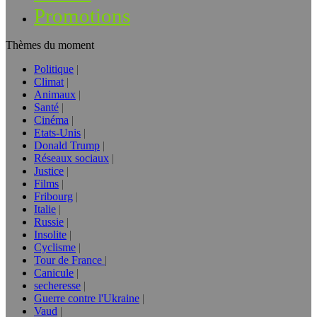
Promotions
Thèmes du moment
Politique
Climat
Animaux
Santé
Cinéma
Etats-Unis
Donald Trump
Réseaux sociaux
Justice
Films
Fribourg
Italie
Russie
Insolite
Cyclisme
Tour de France
Canicule
secheresse
Guerre contre l'Ukraine
Vaud