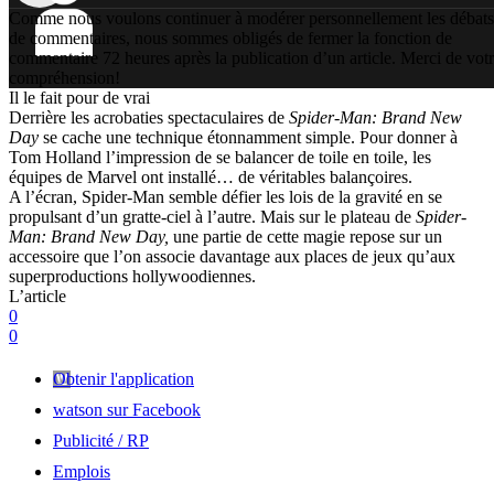
Comme nous voulons continuer à modérer personnellement les débats
de commentaires, nous sommes obligés de fermer la fonction de
commentaire 72 heures après la publication d’un article. Merci de vot
compréhension!
Il le fait pour de vrai
Derrière les acrobaties spectaculaires de
Spider-Man: Brand New
Day
se cache une technique étonnamment simple. Pour donner à
Tom Holland l’impression de se balancer de toile en toile, les
équipes de Marvel ont installé… de véritables balançoires.
A l’écran, Spider-Man semble défier les lois de la gravité en se
propulsant d’un gratte-ciel à l’autre. Mais sur le plateau de
Spider-
Man: Brand New Day,
une partie de cette magie repose sur un
accessoire que l’on associe davantage aux places de jeux qu’aux
superproductions hollywoodiennes.
L’article
0
0
Obtenir l'application
watson sur Facebook
Publicité / RP
Emplois