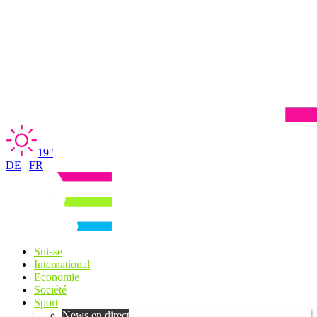
19°
DE
|
FR
Suisse
International
Economie
Société
Sport
News en direct