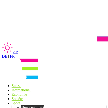
20°
DE
|
FR
Suisse
International
Economie
Société
Sport
News en direct