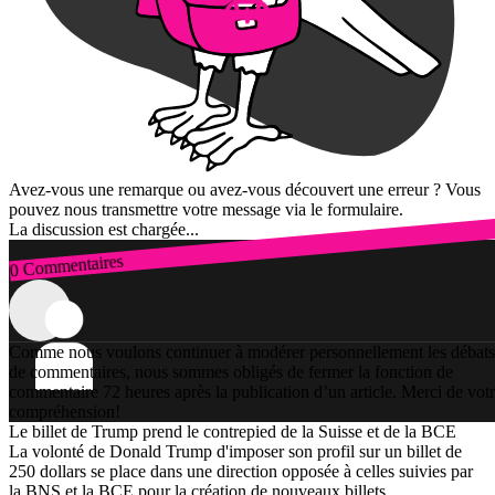
Avez-vous une remarque ou avez-vous découvert une erreur ? Vous
pouvez nous transmettre votre message via le formulaire.
La discussion est chargée...
0 Commentaires
Connexion
Comme nous voulons continuer à modérer personnellement les débats
de commentaires, nous sommes obligés de fermer la fonction de
commentaire 72 heures après la publication d’un article. Merci de vot
compréhension!
Le billet de Trump prend le contrepied de la Suisse et de la BCE
La volonté de Donald Trump d'imposer son profil sur un billet de
250 dollars se place dans une direction opposée à celles suivies par
la BNS et la BCE pour la création de nouveaux billets.