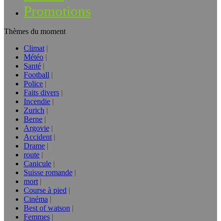
Promotions
Thèmes du moment
Climat
Météo
Santé
Football
Police
Faits divers
Incendie
Zurich
Berne
Argovie
Accident
Drame
route
Canicule
Suisse romande
mort
Course à pied
Cinéma
Best of watson
Femmes