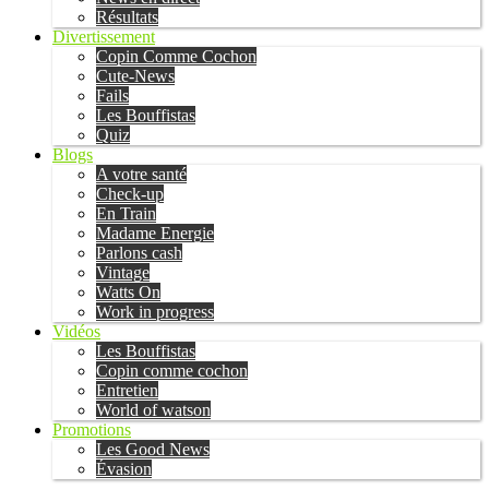
Résultats
Divertissement
Copin Comme Cochon
Cute-News
Fails
Les Bouffistas
Quiz
Blogs
A votre santé
Check-up
En Train
Madame Energie
Parlons cash
Vintage
Watts On
Work in progress
Vidéos
Les Bouffistas
Copin comme cochon
Entretien
World of watson
Promotions
Les Good News
Évasion