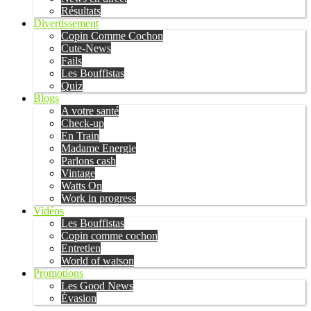
Résultats
Divertissement
Copin Comme Cochon
Cute-News
Fails
Les Bouffistas
Quiz
Blogs
A votre santé
Check-up
En Train
Madame Energie
Parlons cash
Vintage
Watts On
Work in progress
Vidéos
Les Bouffistas
Copin comme cochon
Entretien
World of watson
Promotions
Les Good News
Évasion