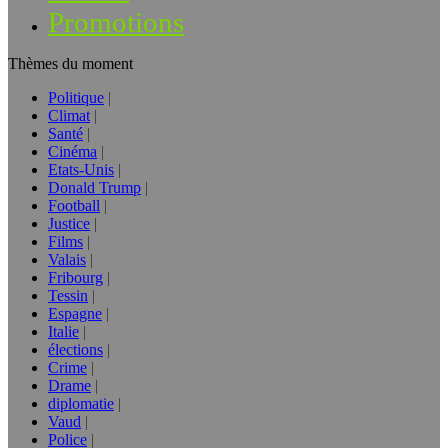
Promotions
Thèmes du moment
Politique
Climat
Santé
Cinéma
Etats-Unis
Donald Trump
Football
Justice
Films
Valais
Fribourg
Tessin
Espagne
Italie
élections
Crime
Drame
diplomatie
Vaud
Police