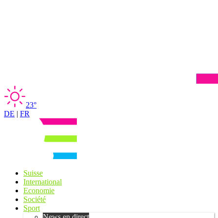
23°
DE
|
FR
Suisse
International
Economie
Société
Sport
News en direct