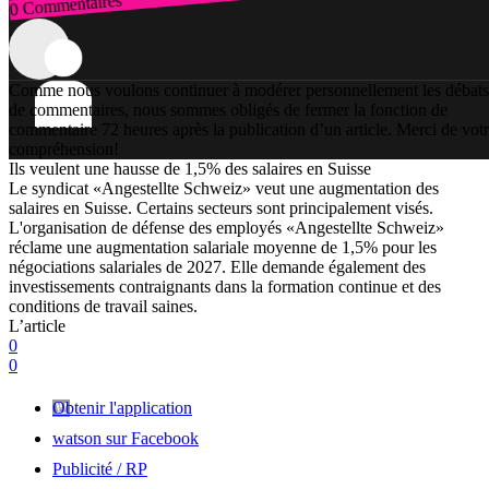
0 Commentaires
Connexion
Comme nous voulons continuer à modérer personnellement les débats
de commentaires, nous sommes obligés de fermer la fonction de
commentaire 72 heures après la publication d’un article. Merci de vot
compréhension!
Ils veulent une hausse de 1,5% des salaires en Suisse
Le syndicat «Angestellte Schweiz» veut une augmentation des
salaires en Suisse. Certains secteurs sont principalement visés.
L'organisation de défense des employés «Angestellte Schweiz»
réclame une augmentation salariale moyenne de 1,5% pour les
négociations salariales de 2027. Elle demande également des
investissements contraignants dans la formation continue et des
conditions de travail saines.
L’article
0
0
Obtenir l'application
watson sur Facebook
Publicité / RP