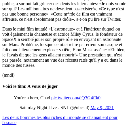
public, a surtout fait grincer des dents les internautes: «Je dois vomir
sur qui? Les millionnaires ne devraient pas exister!», «Ce type n'est
pas une bonne personne», «Cette m*rde de film est vraiment
affreuse, ce n'est absolument pas drôle», a-t-on pu lire sur
Twitter
.
Dans le mini film intitulé «L'astronaute» et à l'intérieur duquel on
voit également la chanteuse et actrice Miley Cyrus, le fondateur de
SpaceX a semblé jouer son propre rôle en envoyant un astronaute
sur Mars. Problème, lorsque celui-ci retire par erreur son casque et
fait donc littéralement exploser sa tête, Elon Musk assène: «Eh bien,
je l'avais dit que les gens allaient mourir!» Une prestation qui n'est
pas passée, notamment au vue des récents ratés qu'il y a eu dans le
monde des fusées.
(mndl)
Voici le film! A vous de juger
You're a hero, Chad
pic.twitter.com/dQ3G4ffk0j
— Saturday Night Live - SNL (@nbcsnl)
May 9, 2021
Les deux hommes les plus riches du monde se chamaillent pour
l'espace