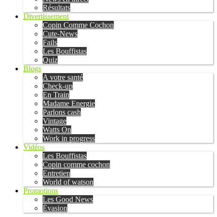
Résultats
Divertissement
Copin Comme Cochon
Cute-News
Fails
Les Bouffistas
Quiz
Blogs
A votre santé
Check-up
En Train
Madame Energie
Parlons cash
Vintage
Watts On
Work in progress
Vidéos
Les Bouffistas
Copin comme cochon
Entretien
World of watson
Promotions
Les Good News
Évasion