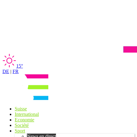
15°
DE
|
FR
Suisse
International
Economie
Société
Sport
News en direct