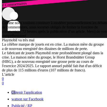
0 Commentaires
Connexion
Comme nous voulons continuer à modérer personnellement les débats
de commentaires, nous sommes obligés de fermer la fonction de
commentaire 72 heures après la publication d’un article. Merci de vot
compréhension!
Playmobil va très mal
La célèbre marque de jouets est en crise. La maison mère du groupe
a de nouveau enregistré des dizaines de millions de perte.
Le fabricant de jouets Playmobil reste profondément plongé dans la
crise. La maison mère du groupe, le Horst Brandstätter Group
(HBG), a de nouveau enregistré une grosse perte au cours de
l'exercice 2024/2025. Le rapport annuel publié fait état d'un déficit
de plus de 115 millions d'euros (107 millions de francs).
L’article
0
0
Obtenir l'application
watson sur Facebook
Publicité / RP