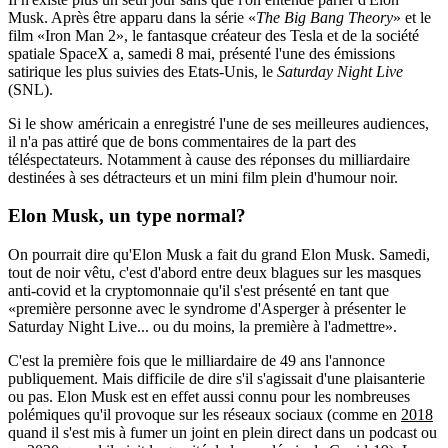
Musk. Après être apparu dans la série «
The Big Bang Theory
» et le
film «Iron Man 2», le fantasque créateur des Tesla et de la société
spatiale SpaceX a, samedi 8 mai, présenté l'une des émissions
satirique les plus suivies des Etats-Unis, le
Saturday Night Live
(SNL).
Si le show américain a enregistré l'une de ses meilleures audiences,
il n'a pas attiré que de bons commentaires de la part des
téléspectateurs. Notamment à cause des réponses du milliardaire
destinées à ses détracteurs et un mini film plein d'humour noir.
Elon Musk, un type normal?
On pourrait dire qu'Elon Musk a fait du grand Elon Musk. Samedi,
tout de noir vêtu, c'est d'abord entre deux blagues sur les masques
anti-covid et la cryptomonnaie qu'il s'est présenté en tant que
«première personne avec le syndrome d'Asperger à présenter le
Saturday Night Live... ou du moins, la première à l'admettre».
C'est la première fois que le milliardaire de 49 ans l'annonce
publiquement. Mais difficile de dire s'il s'agissait d'une plaisanterie
ou pas. Elon Musk est en effet aussi connu pour les nombreuses
polémiques qu'il provoque sur les réseaux sociaux (comme en
2018
quand il s'est mis à fumer un joint en plein direct dans un podcast ou