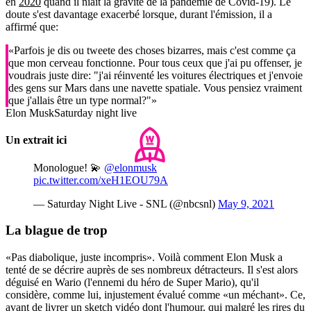
en
2020
quand il niait la gravité de la pandémie de Covid-19). Le
doute s'est davantage exacerbé lorsque, durant l'émission, il a
affirmé que:
«Parfois je dis ou tweete des choses bizarres, mais c'est comme ça
que mon cerveau fonctionne. Pour tous ceux que j'ai pu offenser, je
voudrais juste dire: "j'ai réinventé les voitures électriques et j'envoie
des gens sur Mars dans une navette spatiale. Vous pensiez vraiment
que j'allais être un type normal?"»
Elon Musk
Saturday night live
Un extrait ici
Monologue! 💫
@elonmusk
pic.twitter.com/xeH1EOU79A
— Saturday Night Live - SNL (@nbcsnl)
May 9, 2021
La blague de trop
«Pas diabolique, juste incompris». Voilà comment Elon Musk a
tenté de se décrire auprès de ses nombreux détracteurs. Il s'est alors
déguisé en Wario (l'ennemi du héro de Super Mario), qu'il
considère, comme lui, injustement évalué comme «un méchant». Ce,
avant de livrer un sketch vidéo dont l'humour, qui malgré les rires du