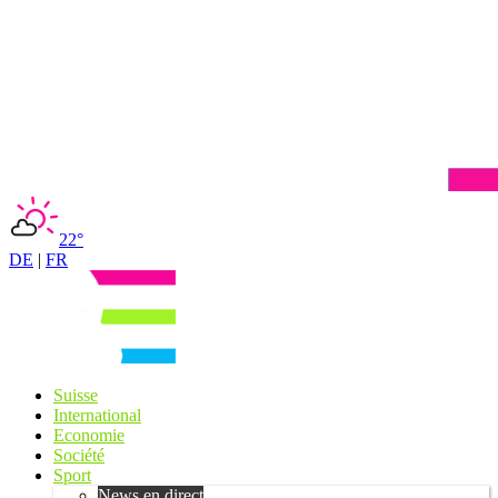
22°
DE
|
FR
Suisse
International
Economie
Société
Sport
News en direct