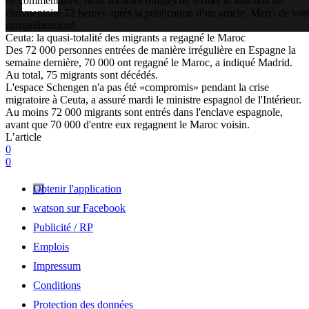
de commentaires, nous sommes obligés de fermer la fonction de
commentaire 72 heures après la publication d’un article. Merci de vot
compréhension!
Ceuta: la quasi-totalité des migrants a regagné le Maroc
Des 72 000 personnes entrées de manière irrégulière en Espagne la
semaine dernière, 70 000 ont regagné le Maroc, a indiqué Madrid.
Au total, 75 migrants sont décédés.
L'espace Schengen n'a pas été «compromis» pendant la crise
migratoire à Ceuta, a assuré mardi le ministre espagnol de l'Intérieur.
Au moins 72 000 migrants sont entrés dans l'enclave espagnole,
avant que 70 000 d'entre eux regagnent le Maroc voisin.
L’article
0
0
Obtenir l'application
watson sur Facebook
Publicité / RP
Emplois
Impressum
Conditions
Protection des données