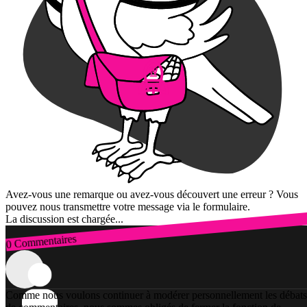
Avez-vous une remarque ou avez-vous découvert une erreur ? Vous
pouvez nous transmettre votre message via le formulaire.
La discussion est chargée...
0 Commentaires
Connexion
Comme nous voulons continuer à modérer personnellement les débats