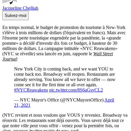
Jacqueline Chelliah
Suivez-moi
En temps normal, le budget de promotion du tourisme à New-York
s'élève à trois millions de dollars (l'équivalent en francs). Mais avec
l'énorme perte touristique engendrée par la pandémie, la «grande
pomme» a décidé d'investir dix fois ce budget, à hauteur de 30
millions de dollars. La campagne intitulée «NYC Reawakens»
(NYC se réveille) sera lancée en juin, rapporte le
Wall Street
Journal
:
New York City is coming back, and we want YOU to
come back too. Broadway will reopen. Restaurants are
already serving. You know all we have to offer — now
come see it for the first time or all over again.
#NYCReawakens
pic.twitter.com/8S6aGsvCL2
— NYC Mayor's Office (@NYCMayorsOffice)
April
21, 2021
(NYC revient et nous voulons que VOUS y reveniez. Broadway va
réouvrir. Les restaurants sont déjà ouverts. Vous savez déjà tout ce
que notre ville peut vous offrir - venez pour la première fois, ou
alors, revenez.)
twitter mairie de new-york