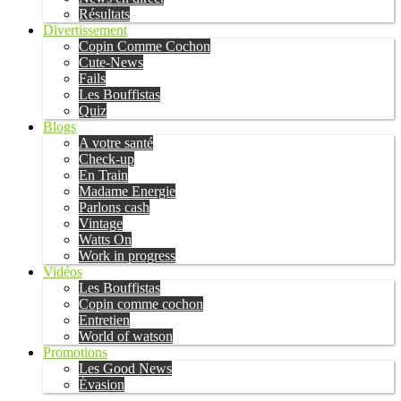
Résultats
Divertissement
Copin Comme Cochon
Cute-News
Fails
Les Bouffistas
Quiz
Blogs
A votre santé
Check-up
En Train
Madame Energie
Parlons cash
Vintage
Watts On
Work in progress
Vidéos
Les Bouffistas
Copin comme cochon
Entretien
World of watson
Promotions
Les Good News
Évasion