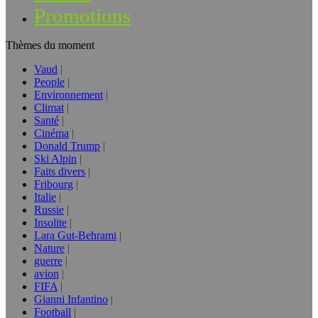
Promotions
Thèmes du moment
Vaud
People
Environnement
Climat
Santé
Cinéma
Donald Trump
Ski Alpin
Faits divers
Fribourg
Italie
Russie
Insolite
Lara Gut-Behrami
Nature
guerre
avion
FIFA
Gianni Infantino
Football