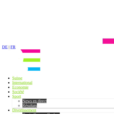
DE
|
FR
Suisse
International
Economie
Société
Sport
News en direct
Résultats
Divertissement