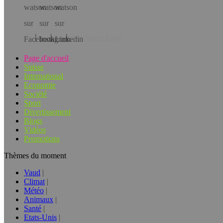
Téléchargez l’app!
Page d'accueil
Suisse
International
Economie
Société
Sport
Divertissement
Blogs
Vidéos
Promotions
Thèmes du moment
Vaud
Climat
Météo
Animaux
Santé
Etats-Unis