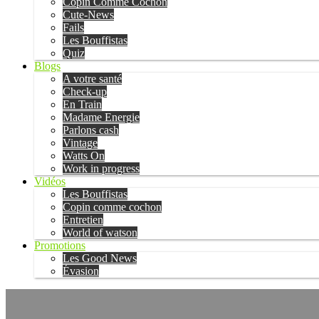
Copin Comme Cochon
Cute-News
Fails
Les Bouffistas
Quiz
Blogs
A votre santé
Check-up
En Train
Madame Energie
Parlons cash
Vintage
Watts On
Work in progress
Vidéos
Les Bouffistas
Copin comme cochon
Entretien
World of watson
Promotions
Les Good News
Évasion