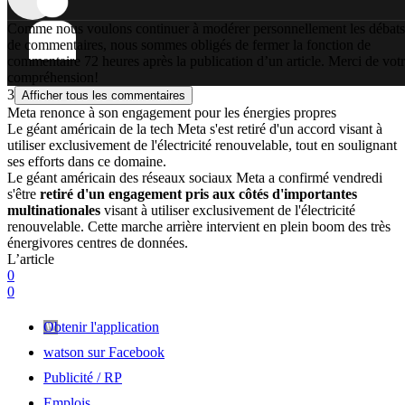
Comme nous voulons continuer à modérer personnellement les débats
de commentaires, nous sommes obligés de fermer la fonction de
commentaire 72 heures après la publication d’un article. Merci de vot
compréhension!
3
Afficher tous les commentaires
Meta renonce à son engagement pour les énergies propres
Le géant américain de la tech Meta s'est retiré d'un accord visant à
utiliser exclusivement de l'électricité renouvelable, tout en soulignant
ses efforts dans ce domaine.
Le géant américain des réseaux sociaux Meta a confirmé vendredi
s'être
retiré d'un engagement pris aux côtés d'importantes
multinationales
visant à utiliser exclusivement de l'électricité
renouvelable. Cette marche arrière intervient en plein boom des très
énergivores centres de données.
L’article
0
0
Obtenir l'application
watson sur Facebook
Publicité / RP
Emplois