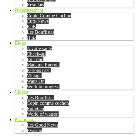
Résultats
Divertissement
Copin Comme Cochon
Cute-News
Fails
Les Bouffistas
Quiz
Blogs
A votre santé
Check-up
En Train
Madame Energie
Parlons cash
Vintage
Watts On
Work in progress
Vidéos
Les Bouffistas
Copin comme cochon
Entretien
World of watson
Promotions
Les Good News
Évasion