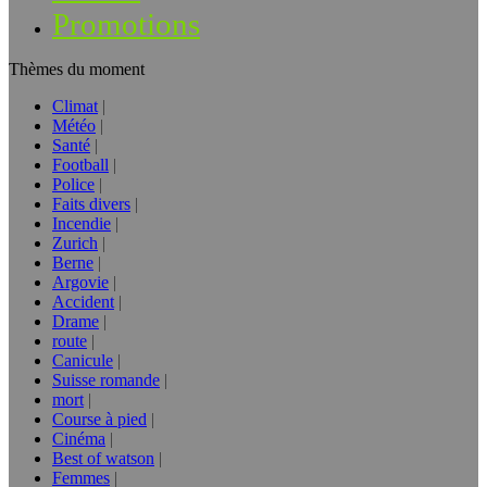
Promotions
Thèmes du moment
Climat
Météo
Santé
Football
Police
Faits divers
Incendie
Zurich
Berne
Argovie
Accident
Drame
route
Canicule
Suisse romande
mort
Course à pied
Cinéma
Best of watson
Femmes