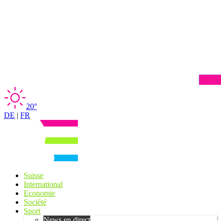
20°
DE
|
FR
Suisse
International
Economie
Société
Sport
News en direct