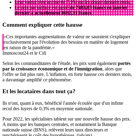
Leur valeur s'est accrue de 7,3% sur les douze derniers mois,
Le prix par surface est passé
de 7483,83 francs en janvier
dernier à actuellement 8032,31 francs
.
Comment expliquer cette hausse
«Ces importantes augmentations de valeur ne sauraient s'expliquer
exclusivement par l'évolution des besoins en matière de logement
en raison de la pandémie.»
Immoscout24 et le Cifi
Selon les commanditaires de l'étude, les prix sont également
portés
par la croissance économique et de l'immigration
, alors que
l'offre se fait plus rare. L'inflation, en forte hausse ces derniers mois,
a davantage amplifié ce phénomène.
Et les locataires dans tout ça?
Ils n'ont, quant à eux, bénéficié l'année écoulée que d'un infime
recul des loyers de 0,3% en moyenne nationale.
Pour 2022, les spécialistes tablent sur une nouvelle hausse des prix.
A moins que les banques centrales, et notamment la Banque
nationale suisse (BNS), relèvent leurs taux directeurs et
renchérissent le coût des hypothèques. (jah/ats)