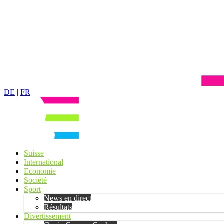
DE
|
FR
Suisse
International
Economie
Société
Sport
News en direct
Résultats
Divertissement