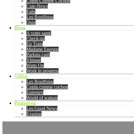
Copin Comme Cochon
Cute-News
Fails
Les Bouffistas
Quiz
Blogs
A votre santé
Check-up
En Train
Madame Energie
Parlons cash
Vintage
Watts On
Work in progress
Vidéos
Les Bouffistas
Copin comme cochon
Entretien
World of watson
Promotions
Les Good News
Évasion