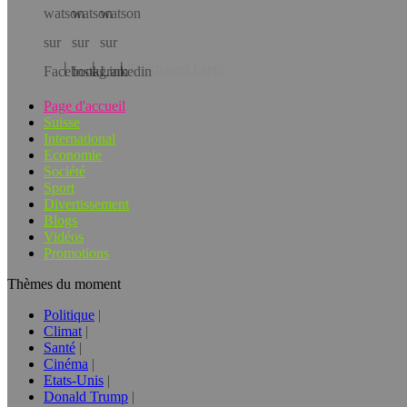
Téléchargez l’app!
Page d'accueil
Suisse
International
Economie
Société
Sport
Divertissement
Blogs
Vidéos
Promotions
Thèmes du moment
Politique
Climat
Santé
Cinéma
Etats-Unis
Donald Trump