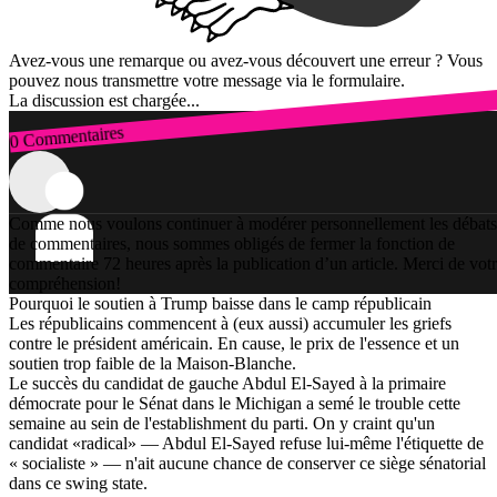
Avez-vous une remarque ou avez-vous découvert une erreur ? Vous
pouvez nous transmettre votre message via le formulaire.
La discussion est chargée...
0 Commentaires
Connexion
Comme nous voulons continuer à modérer personnellement les débats
de commentaires, nous sommes obligés de fermer la fonction de
commentaire 72 heures après la publication d’un article. Merci de vot
compréhension!
Pourquoi le soutien à Trump baisse dans le camp républicain
Les républicains commencent à (eux aussi) accumuler les griefs
contre le président américain. En cause, le prix de l'essence et un
soutien trop faible de la Maison-Blanche.
Le succès du candidat de gauche Abdul El-Sayed à la primaire
démocrate pour le Sénat dans le Michigan a semé le trouble cette
semaine au sein de l'establishment du parti. On y craint qu'un
candidat «radical» — Abdul El-Sayed refuse lui-même l'étiquette de
« socialiste » — n'ait aucune chance de conserver ce siège sénatorial
dans ce swing state.