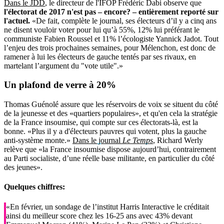
Dans le JDD
, le directeur de l'IFOP Frédéric Dabi observe que
l'électorat de 2017 n'est pas – encore? – entièrement reporté sur
l'actuel.
«De fait, complète le journal, ses électeurs d’il y a cinq ans
ne disent vouloir voter pour lui qu’à 55%, 12% lui préférant le
communiste Fabien Roussel et 11% l’écologiste Yannick Jadot. Tout
l’enjeu des trois prochaines semaines, pour Mélenchon, est donc de
ramener à lui les électeurs de gauche tentés par ses rivaux, en
martelant l’argument du "vote utile".»
Un
plafond de verre
à 20%
Thomas Guénolé assure que les réservoirs de voix se situent du côté
de la jeunesse et des «quartiers populaires», et qu'en cela la stratégie
de la France insoumise, qui compte sur ces électorats-là, est la
bonne. «Plus il y a d'électeurs pauvres qui votent, plus la gauche
anti-système monte.»
Dans le journal
Le Temps
, Richard Werly
relève que «la France insoumise dispose aujourd’hui, contrairement
au Parti socialiste, d’une réelle base militante, en particulier du côté
des jeunes».
Quelques chiffres:
«En février, un sondage de l’institut Harris Interactive le créditait
ainsi du meilleur score chez les 16-25 ans avec 43% devant