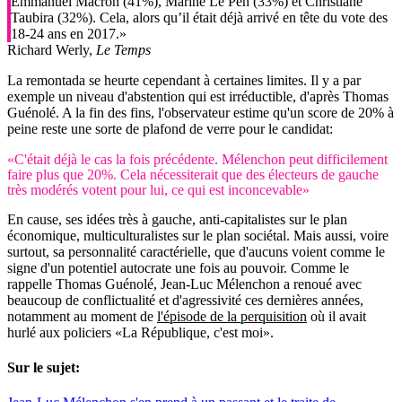
Emmanuel Macron (41%), Marine Le Pen (33%) et Christiane
Taubira (32%). Cela, alors qu’il était déjà arrivé en tête du vote des
18-24 ans en 2017.»
Richard Werly,
Le Temps
La remontada se heurte cependant à certaines limites. Il y a par
exemple un niveau d'abstention qui est irréductible, d'après Thomas
Guénolé. A la fin des fins, l'observateur estime qu'un score de 20% à
peine reste une sorte de plafond de verre pour le candidat:
«C'était déjà le cas la fois précédente. Mélenchon peut difficilement
faire plus que 20%. Cela nécessiterait que des électeurs de gauche
très modérés votent pour lui, ce qui est inconcevable»
En cause, ses idées très à gauche, anti-capitalistes sur le plan
économique, multiculturalistes sur le plan sociétal. Mais aussi, voire
surtout, sa personnalité caractérielle, que d'aucuns voient comme le
signe d'un potentiel autocrate une fois au pouvoir. Comme le
rappelle Thomas Guénolé, Jean-Luc Mélenchon a renoué avec
beaucoup de conflictualité et d'agressivité ces dernières années,
notamment au moment de
l'épisode de la perquisition
où il avait
hurlé aux policiers «La République, c'est moi».
Sur le sujet: