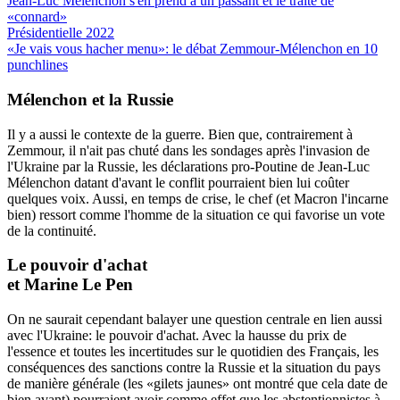
Jean-Luc Mélenchon s'en prend à un passant et le traite de
«connard»
Présidentielle 2022
«Je vais vous hacher menu»: le débat Zemmour-Mélenchon en 10
punchlines
Mélenchon et la Russie
Il y a aussi le contexte de la guerre. Bien que, contrairement à
Zemmour, il n'ait pas chuté dans les sondages après l'invasion de
l'Ukraine par la Russie, les déclarations pro-Poutine de Jean-Luc
Mélenchon datant d'avant le conflit pourraient bien lui coûter
quelques voix. Aussi, en temps de crise, le chef (et Macron l'incarne
bien) ressort comme l'homme de la situation ce qui favorise un vote
de la continuité.
Le
pouvoir d'achat
et
Marine Le Pen
On ne saurait cependant balayer une question centrale en lien aussi
avec l'Ukraine: le pouvoir d'achat. Avec la hausse du prix de
l'essence et toutes les incertitudes sur le quotidien des Français, les
conséquences des sanctions contre la Russie et la situation du pays
de manière générale (les «gilets jaunes» ont montré que cela date de
bien avant) pourraient avoir comme effet que les abstentionnistes à