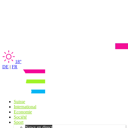
18°
DE
|
FR
Suisse
International
Economie
Société
Sport
News en direct