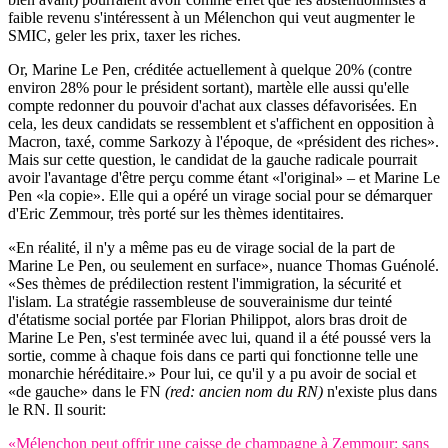
faible revenu s'intéressent à un Mélenchon qui veut augmenter le
SMIC, geler les prix, taxer les riches.
Or, Marine Le Pen, créditée actuellement à quelque 20% (contre
environ 28% pour le président sortant), martèle elle aussi qu'elle
compte redonner du pouvoir d'achat aux classes défavorisées. En
cela, les deux candidats se ressemblent et s'affichent en opposition à
Macron, taxé, comme Sarkozy à l'époque, de «président des riches».
Mais sur cette question, le candidat de la gauche radicale pourrait
avoir l'avantage d'être perçu comme étant «l'original» – et Marine Le
Pen «la copie». Elle qui a opéré un virage social pour se démarquer
d'Eric Zemmour, très porté sur les thèmes identitaires.
«En réalité, il n'y a même pas eu de virage social de la part de
Marine Le Pen, ou seulement en surface», nuance Thomas Guénolé.
«Ses thèmes de prédilection restent l'immigration, la sécurité et
l'islam. La stratégie rassembleuse de souverainisme dur teinté
d'étatisme social portée par Florian Philippot, alors bras droit de
Marine Le Pen, s'est terminée avec lui, quand il a été poussé vers la
sortie, comme à chaque fois dans ce parti qui fonctionne telle une
monarchie héréditaire.» Pour lui, ce qu'il y a pu avoir de social et
«de gauche» dans le FN
(red: ancien nom du RN)
n'existe plus dans
le RN. Il sourit:
«Mélenchon peut offrir une caisse de champagne à Zemmour: sans