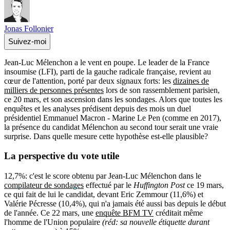
Jonas Follonier
Suivez-moi
Jean-Luc Mélenchon a le vent en poupe. Le leader de la France
insoumise (LFI), parti de la gauche radicale française, revient au
cœur de l'attention, porté par deux signaux forts: les
dizaines de
milliers de personnes présentes
lors de son rassemblement parisien,
ce 20 mars, et son ascension dans les sondages. Alors que toutes les
enquêtes et les analyses prédisent depuis des mois un duel
présidentiel Emmanuel Macron - Marine Le Pen (comme en 2017),
la présence du candidat Mélenchon au second tour serait une vraie
surprise. Dans quelle mesure cette hypothèse est-elle plausible?
La perspective du
vote utile
12,7%: c'est le score obtenu par Jean-Luc Mélenchon dans le
compilateur de sondages
effectué par le
Huffington Post
ce 19 mars,
ce qui fait de lui le candidat, devant Eric Zemmour (11,6%) et
Valérie Pécresse (10,4%), qui n'a jamais été aussi bas depuis le début
de l'année. Ce 22 mars, une
enquête BFM TV
créditait même
l'homme de l'Union populaire
(réd: sa nouvelle étiquette durant