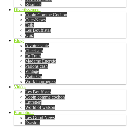
Résultats
Divertissement
Copin Comme Cochon
Cute-News
Fails
Les Bouffistas
Quiz
Blogs
A votre santé
Check-up
En Train
Madame Energie
Parlons cash
Vintage
Watts On
Work in progress
Vidéos
Les Bouffistas
Copin comme cochon
Entretien
World of watson
Promotions
Les Good News
Évasion