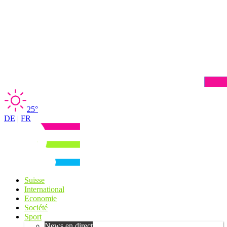
25°
DE
|
FR
Suisse
International
Economie
Société
Sport
News en direct