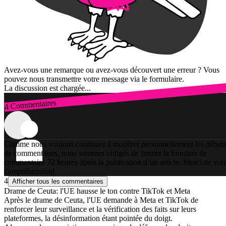
Avez-vous une remarque ou avez-vous découvert une erreur ? Vous
pouvez nous transmettre votre message via le formulaire.
La discussion est chargée...
4 Commentaires
Connexion
Comme nous voulons continuer à modérer personnellement les débats
de commentaires, nous sommes obligés de fermer la fonction de
commentaire 72 heures après la publication d’un article. Merci de vot
compréhension!
4
Afficher tous les commentaires
Drame de Ceuta: l'UE hausse le ton contre TikTok et Meta
Après le drame de Ceuta, l'UE demande à Meta et TikTok de
renforcer leur surveillance et la vérification des faits sur leurs
plateformes, la désinformation étant pointée du doigt.