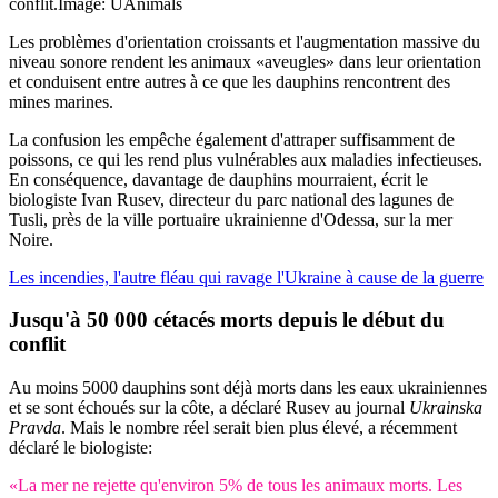
conflit.
Image: UAnimals
Les problèmes d'orientation croissants et l'augmentation massive du
niveau sonore rendent les animaux «aveugles» dans leur orientation
et conduisent entre autres à ce que les dauphins rencontrent des
mines marines.
La confusion les empêche également d'attraper suffisamment de
poissons, ce qui les rend plus vulnérables aux maladies infectieuses.
En conséquence, davantage de dauphins mourraient, écrit le
biologiste Ivan Rusev, directeur du parc national des lagunes de
Tusli, près de la ville portuaire ukrainienne d'Odessa, sur la mer
Noire.
Les incendies, l'autre fléau qui ravage l'Ukraine à cause de la guerre
Jusqu'à 50 000 cétacés morts depuis le début du
conflit
Au moins 5000 dauphins sont déjà morts dans les eaux ukrainiennes
et se sont échoués sur la côte, a déclaré Rusev au journal
Ukrainska
Pravda
. Mais le nombre réel serait bien plus élevé, a récemment
déclaré le biologiste:
«La mer ne rejette qu'environ 5% de tous les animaux morts. Les