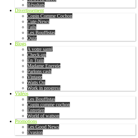
Résultats
Divertissement
Copin Comme Cochon
Cute-News
Fails
Les Bouffistas
Quiz
Blogs
A votre santé
Check-up
En Train
Madame Energie
Parlons cash
Vintage
Watts On
Work in progress
Vidéos
Les Bouffistas
Copin comme cochon
Entretien
World of watson
Promotions
Les Good News
Évasion