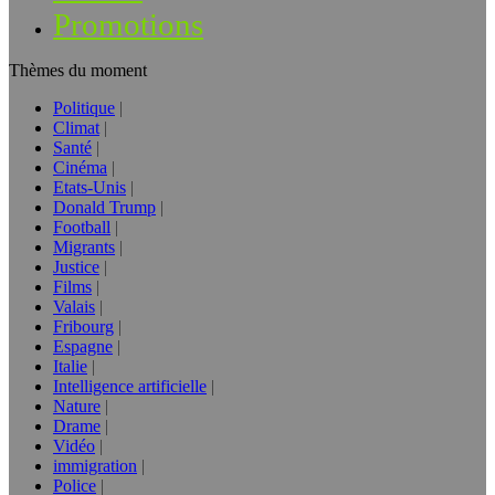
Promotions
Thèmes du moment
Politique
Climat
Santé
Cinéma
Etats-Unis
Donald Trump
Football
Migrants
Justice
Films
Valais
Fribourg
Espagne
Italie
Intelligence artificielle
Nature
Drame
Vidéo
immigration
Police