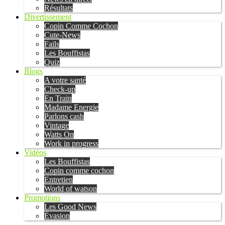
Résultats
Divertissement
Copin Comme Cochon
Cute-News
Fails
Les Bouffistas
Quiz
Blogs
A votre santé
Check-up
En Train
Madame Energie
Parlons cash
Vintage
Watts On
Work in progress
Vidéos
Les Bouffistas
Copin comme cochon
Entretien
World of watson
Promotions
Les Good News
Évasion