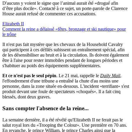
D'aucuns y voient le signe que l’animal aurait été «drogué afin
d’être plus docile». Contacté à ce sujet, un porte-parole de Clarence
House aurait refusé de commenter ces accusations.
Elizabeth II
Comment la reine a délaissé «fêtes, bronzage et ski nautique» pour
le trône
Il n'est pas fait mystère que les chevaux de la Household Cavalry
qui participent à ces défilés subissent un entraînement spécial, afin
de les désensibiliser au bruit et à la circulation. Ils doivent également
être à l'aise pour rester immobiles pendant de longues périodes et
s'habituer au poids des équipements supplémentaires.
Et ce n'est pas le seul pépin
. Le 21 mai, rappelle le
Daily Mail
,
l'effondrement d'une tribune a entraîné la chute d'au moins une
personne, dans la zone située en-dessous. L'incident «terrifiant» s'est
produit devant une foule de spectateurs «choqués». Il a fait cinq
blessés, dont deux graves.
Sans compter
l'absence
de la reine...
La semaine dernière, il a été révélé qu'Elizabeth II ne ferait pas le
salut royal lors du «Trooping the Colour». Une première en 70 ans.
En revanche, le prince William, le prince Charles ainsi que la