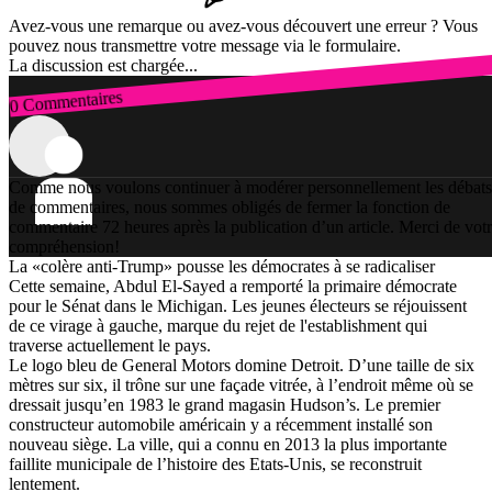
Avez-vous une remarque ou avez-vous découvert une erreur ? Vous
pouvez nous transmettre votre message via le formulaire.
La discussion est chargée...
0 Commentaires
Connexion
Comme nous voulons continuer à modérer personnellement les débats
de commentaires, nous sommes obligés de fermer la fonction de
commentaire 72 heures après la publication d’un article. Merci de vot
compréhension!
La «colère anti-Trump» pousse les démocrates à se radicaliser
Cette semaine, Abdul El-Sayed a remporté la primaire démocrate
pour le Sénat dans le Michigan. Les jeunes électeurs se réjouissent
de ce virage à gauche, marque du rejet de l'establishment qui
traverse actuellement le pays.
Le logo bleu de General Motors domine Detroit. D’une taille de six
mètres sur six, il trône sur une façade vitrée, à l’endroit même où se
dressait jusqu’en 1983 le grand magasin Hudson’s. Le premier
constructeur automobile américain y a récemment installé son
nouveau siège. La ville, qui a connu en 2013 la plus importante
faillite municipale de l’histoire des Etats-Unis, se reconstruit
lentement.