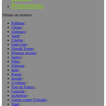
Promotions
Thèmes du moment
Politique
Climat
Animaux
Santé
Cinéma
Etats-Unis
Donald Trump
Réseaux sociaux
Justice
Films
Fribourg
Italie
Russie
Insolite
Cyclisme
Tour de France
Canicule
secheresse
Guerre contre l'Ukraine
Vaud