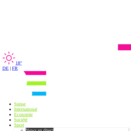
18°
DE
|
FR
Suisse
International
Economie
Société
Sport
News en direct