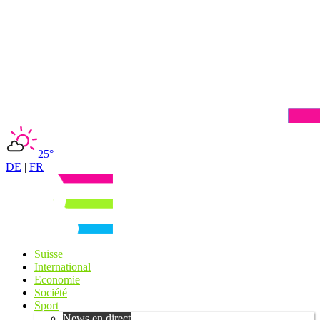
25°
DE
|
FR
Suisse
International
Economie
Société
Sport
News en direct