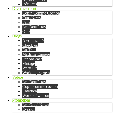
Résultats
Divertissement
Copin Comme Cochon
Cute-News
Fails
Les Bouffistas
Quiz
Blogs
A votre santé
Check-up
En Train
Madame Energie
Parlons cash
Vintage
Watts On
Work in progress
Vidéos
Les Bouffistas
Copin comme cochon
Entretien
World of watson
Promotions
Les Good News
Évasion