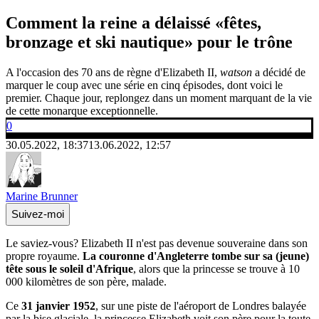
Comment la reine a délaissé «fêtes,
bronzage et ski nautique» pour le trône
A l'occasion des 70 ans de règne d'Elizabeth II,
watson
a décidé de
marquer le coup avec une série en cinq épisodes, dont voici le
premier. Chaque jour, replongez dans un moment marquant de la vie
de cette monarque exceptionnelle.
0
30.05.2022, 18:37
13.06.2022, 12:57
Marine Brunner
Suivez-moi
Le saviez-vous? Elizabeth II n'est pas devenue souveraine dans son
propre royaume.
La couronne d'Angleterre tombe sur sa (jeune)
tête sous le soleil d'Afrique
, alors que la princesse se trouve à 10
000 kilomètres de son père, malade.
Ce
31 janvier 1952
, sur une piste de l'aéroport de Londres balayée
par la bise glaciale, la princesse Elizabeth voit son père pour la toute