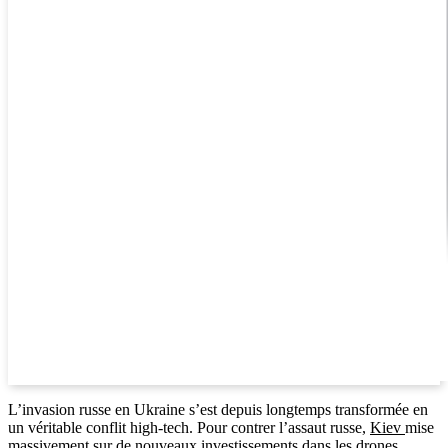
L’invasion russe en Ukraine s’est depuis longtemps transformée en
un véritable conflit high-tech. Pour contrer l’assaut russe,
Kiev
mise
massivement sur de nouveaux investissements dans les
drones
.