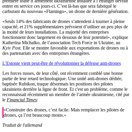
première usine d’armement ukrainienne installée à l’étranger devrait
entrer en service ces jours-ci. C’est là-bas que sera fabriqué le
carburant du nouveau «Flamingo», un drone de dernière génération.
«Seuls 14% des fabricants de drones s’attendent à tourner à pleine
capacité, et 21% supplémentaires prévoient d’utiliser un peu plus de
la moitié de leurs installations. La majorité des entreprises
fonctionnent donc largement en dessous de leur potentiel», explique
Katherina Michalko, de l’association Tech Force in Ukraine, au
Kyiv Post
. Elle se montre favorable aux exportations de drones ou à
des partenariats avec des entreprises étrangères.
L'Estonie vient peut-être de révolutionner la défense anti-drones
Les forces russes, de leur côté, ont récemment comblé une bonne
partie de leur retard technologique. Une unité anti-drones dédiée,
baptisée Rubikon, traque désormais les positions des pilotes
ukrainiens derrière la ligne de front. Et c'est un problème, comme le
reconnaissait récemment un membre de l’armée ukrainienne, cité par
le
Financial Times
:
«Construire des drones, c’est facile. Mais remplacer les pilotes de
drones, ça l’est beaucoup moins.»
Traduit de l'allemand