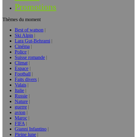
Promotions
Thèmes du moment
Best of watson
Ski Alpin
Lara Gut-Behrami
Cinéma
Police
Suisse romande
Climat
Espace
Football
Faits divers
Valais
Italie
Russie
Nature
guerre
avion
Maroc
FIFA
Gianni Infantino
Pleine lune