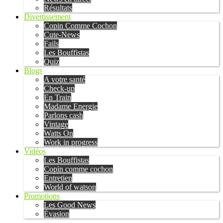
Résultats
Divertissement
Copin Comme Cochon
Cute-News
Fails
Les Bouffistas
Quiz
Blogs
A votre santé
Check-up
En Train
Madame Energie
Parlons cash
Vintage
Watts On
Work in progress
Vidéos
Les Bouffistas
Copin comme cochon
Entretien
World of watson
Promotions
Les Good News
Évasion