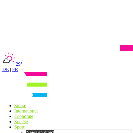
29°
DE
|
FR
Suisse
International
Economie
Société
Sport
News en direct