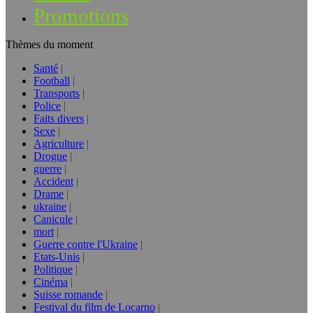
Promotions
Thèmes du moment
Santé
Football
Transports
Police
Faits divers
Sexe
Agriculture
Drogue
guerre
Accident
Drame
ukraine
Canicule
mort
Guerre contre l'Ukraine
Etats-Unis
Politique
Cinéma
Suisse romande
Festival du film de Locarno