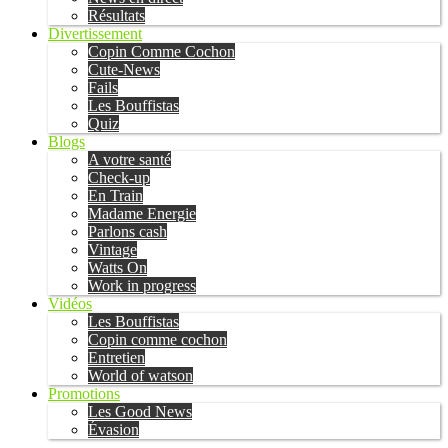
Résultats
Divertissement
Copin Comme Cochon
Cute-News
Fails
Les Bouffistas
Quiz
Blogs
A votre santé
Check-up
En Train
Madame Energie
Parlons cash
Vintage
Watts On
Work in progress
Vidéos
Les Bouffistas
Copin comme cochon
Entretien
World of watson
Promotions
Les Good News
Évasion