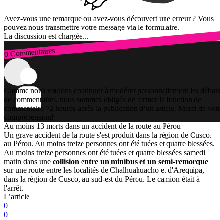
Avez-vous une remarque ou avez-vous découvert une erreur ? Vous
pouvez nous transmettre votre message via le formulaire.
La discussion est chargée...
0 Commentaires
Connexion
Comme nous voulons continuer à modérer personnellement les débats
de commentaires, nous sommes obligés de fermer la fonction de
commentaire 72 heures après la publication d’un article. Merci de vot
compréhension!
Au moins 13 morts dans un accident de la route au Pérou
Un grave accident de la route s'est produit dans la région de Cusco,
au Pérou. Au moins treize personnes ont été tuées et quatre blessées.
Au moins treize personnes ont été tuées et quatre blessées samedi
matin dans une
collision entre un minibus et un semi-remorque
sur une route entre les localités de Chalhuahuacho et d'Arequipa,
dans la région de Cusco, au sud-est du Pérou. Le camion était à
l'arrêt.
L’article
0
0