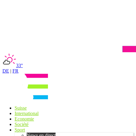
33°
DE
|
FR
Suisse
International
Economie
Société
Sport
News en direct