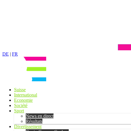
DE
|
FR
Suisse
International
Economie
Société
Sport
News en direct
Résultats
Divertissement