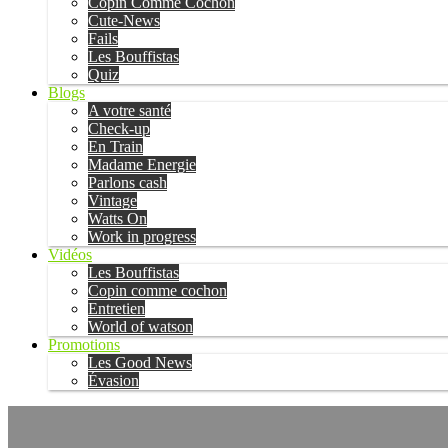
Copin Comme Cochon
Cute-News
Fails
Les Bouffistas
Quiz
Blogs
A votre santé
Check-up
En Train
Madame Energie
Parlons cash
Vintage
Watts On
Work in progress
Vidéos
Les Bouffistas
Copin comme cochon
Entretien
World of watson
Promotions
Les Good News
Évasion