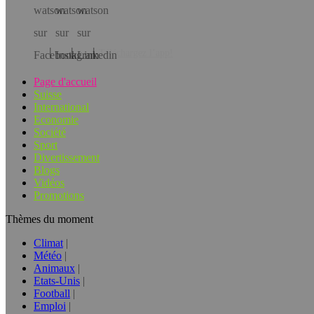
Téléchargez l’app!
Page d'accueil
Suisse
International
Economie
Société
Sport
Divertissement
Blogs
Vidéos
Promotions
Thèmes du moment
Climat
Météo
Animaux
Etats-Unis
Football
Emploi