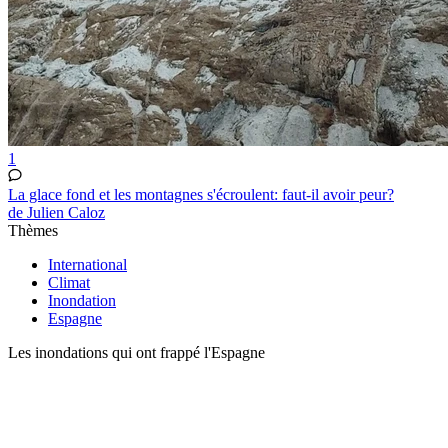
1
La glace fond et les montagnes s'écroulent: faut-il avoir peur?
de Julien Caloz
Thèmes
International
Climat
Inondation
Espagne
Les inondations qui ont frappé l'Espagne