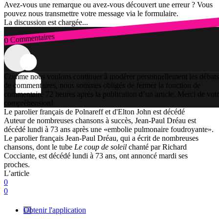
Avez-vous une remarque ou avez-vous découvert une erreur ? Vous
pouvez nous transmettre votre message via le formulaire.
La discussion est chargée...
0 Commentaires
Connexion
Comme nous voulons continuer à modérer personnellement les débats
de commentaires, nous sommes obligés de fermer la fonction de
commentaire 72 heures après la publication d’un article. Merci de vot
compréhension!
Le parolier français de Polnareff et d'Elton John est décédé
Auteur de nombreuses chansons à succès, Jean-Paul Dréau est
décédé lundi à 73 ans après une «embolie pulmonaire foudroyante».
Le parolier français Jean-Paul Dréau, qui a écrit de nombreuses
chansons, dont le tube
Le coup de soleil
chanté par Richard
Cocciante, est décédé lundi à 73 ans, ont annoncé mardi ses
proches.
L’article
0
0
Obtenir l'application