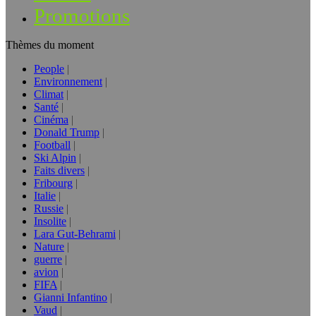
Promotions
Thèmes du moment
People
Environnement
Climat
Santé
Cinéma
Donald Trump
Football
Ski Alpin
Faits divers
Fribourg
Italie
Russie
Insolite
Lara Gut-Behrami
Nature
guerre
avion
FIFA
Gianni Infantino
Vaud