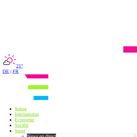
21°
DE
|
FR
Suisse
International
Economie
Société
Sport
News en direct