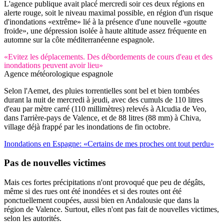
L'agence publique avait placé mercredi soir ces deux régions en
alerte rouge, soit le niveau maximal possible, en région d'un risque
d'inondations «extrême» lié à la présence d'une nouvelle «goutte
froide», une dépression isolée à haute altitude assez fréquente en
automne sur la côte méditerranéenne espagnole.
«Evitez les déplacements. Des débordements de cours d'eau et des
inondations peuvent avoir lieu»
Agence météorologique espagnole
Selon l'Aemet, des pluies torrentielles sont bel et bien tombées
durant la nuit de mercredi à jeudi, avec des cumuls de 110 litres
d'eau par mètre carré (110 millimètres) relevés à Alcudia de Veo,
dans l'arrière-pays de Valence, et de 88 litres (88 mm) à Chiva,
village déjà frappé par les inondations de fin octobre.
Inondations en Espagne: «Certains de mes proches ont tout perdu»
Pas de nouvelles victimes
Mais ces fortes précipitations n'ont provoqué que peu de dégâts,
même si des rues ont été inondées et si des routes ont été
ponctuellement coupées, aussi bien en Andalousie que dans la
région de Valence. Surtout, elles n'ont pas fait de nouvelles victimes,
selon les autorités.