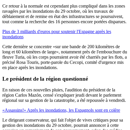
Ce retour à la normale est cependant plus compliqué dans les zones
ravagées par les inondations du 29 octobre, où les travaux de
déblaiement et de remise en état des infrastructures se poursuivent,
tout comme la recherche des 16 personnes encore portées disparues.
Plus de 3 milliards d'euros pour soutenir l'Espagne après les
inondations
Cette dernière se concentre «sur une bande de 200 kilomètres de
long et 60 kilomètres de large», notamment près de l'embouchure du
fleuve Turia, où les corps pourraient avoir été charriés par les flots, a
précisé Rosa Touris, porte-parole du Cecopi, comité d'urgence mis
en place après les inondations.
Le président de la région questionné
En raison de ces nouvelles pluies, l'audition du président de la
région Carlos Mazón, censé s'expliquer jeudi devant le parlement
régional sur sa gestion de la catastrophe, a été repoussée à vendredi.
«Assassins!» Après les inondations, les Espagnols sont en colère
Le dirigeant conservateur, qui fait l'objet de vives critiques pour sa
gestion des inondations du 29 octobre, pourrait annoncer à cette