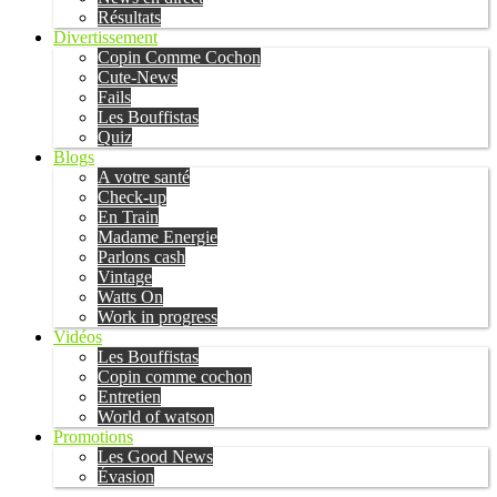
Résultats
Divertissement
Copin Comme Cochon
Cute-News
Fails
Les Bouffistas
Quiz
Blogs
A votre santé
Check-up
En Train
Madame Energie
Parlons cash
Vintage
Watts On
Work in progress
Vidéos
Les Bouffistas
Copin comme cochon
Entretien
World of watson
Promotions
Les Good News
Évasion