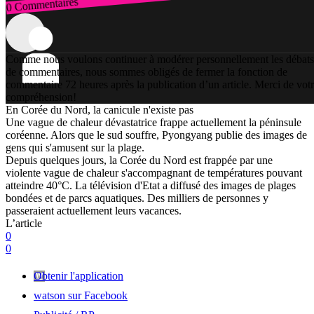
0 Commentaires
Connexion
Comme nous voulons continuer à modérer personnellement les débats
de commentaires, nous sommes obligés de fermer la fonction de
commentaire 72 heures après la publication d’un article. Merci de vot
compréhension!
En Corée du Nord, la canicule n'existe pas
Une vague de chaleur dévastatrice frappe actuellement la péninsule
coréenne. Alors que le sud souffre, Pyongyang publie des images de
gens qui s'amusent sur la plage.
Depuis quelques jours, la Corée du Nord est frappée par une
violente vague de chaleur s'accompagnant de températures pouvant
atteindre 40°C. La télévision d'Etat a diffusé des images de plages
bondées et de parcs aquatiques. Des milliers de personnes y
passeraient actuellement leurs vacances.
L’article
0
0
Obtenir l'application
watson sur Facebook