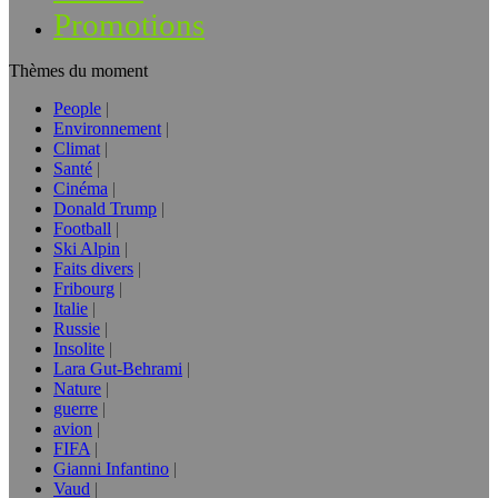
Promotions
Thèmes du moment
People
Environnement
Climat
Santé
Cinéma
Donald Trump
Football
Ski Alpin
Faits divers
Fribourg
Italie
Russie
Insolite
Lara Gut-Behrami
Nature
guerre
avion
FIFA
Gianni Infantino
Vaud