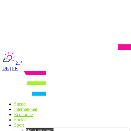
21°
DE
|
FR
Suisse
International
Economie
Société
Sport
News en direct