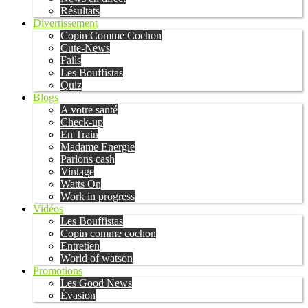
Résultats
Divertissement
Copin Comme Cochon
Cute-News
Fails
Les Bouffistas
Quiz
Blogs
A votre santé
Check-up
En Train
Madame Energie
Parlons cash
Vintage
Watts On
Work in progress
Vidéos
Les Bouffistas
Copin comme cochon
Entretien
World of watson
Promotions
Les Good News
Évasion