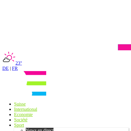
23°
DE
|
FR
Suisse
International
Economie
Société
Sport
News en direct