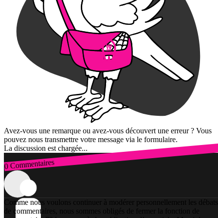
Avez-vous une remarque ou avez-vous découvert une erreur ? Vous
pouvez nous transmettre votre message via le formulaire.
La discussion est chargée...
0 Commentaires
Connexion
Comme nous voulons continuer à modérer personnellement les débats
de commentaires, nous sommes obligés de fermer la fonction de