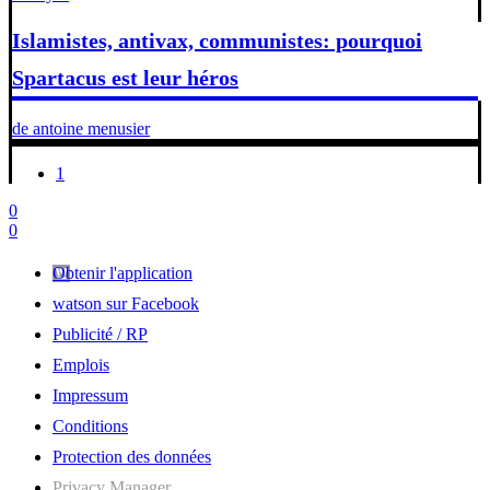
Islamistes, antivax, communistes: pourquoi
Spartacus est leur héros
de antoine menusier
1
0
0
Obtenir l'application
watson sur Facebook
Publicité / RP
Emplois
Impressum
Conditions
Protection des données
Privacy Manager