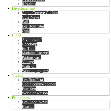
Résultats
Divertissement
Copin Comme Cochon
Cute-News
Fails
Les Bouffistas
Quiz
Blogs
A votre santé
Check-up
En Train
Madame Energie
Parlons cash
Vintage
Watts On
Work in progress
Vidéos
Les Bouffistas
Copin comme cochon
Entretien
World of watson
Promotions
Les Good News
Évasion