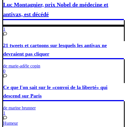
Luc Montagnier, prix Nobel de médecine et
antivax, est décédé
1
21 tweets et cartoons sur lesquels les antivax ne
devraient pas cliquer
de marie-adèle copin
0
Ce que l'on sait sur le «convoi de la liberté» qui
descend sur Paris
de marine brunner
1
Humeur