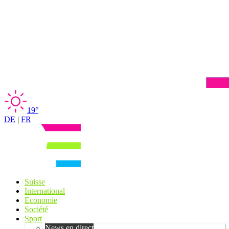
19°
DE
|
FR
Suisse
International
Economie
Société
Sport
News en direct