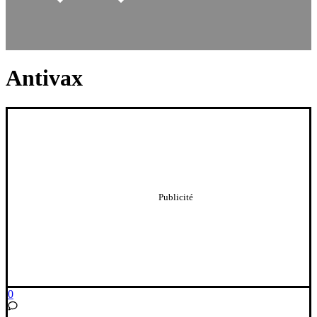
Antivax
0