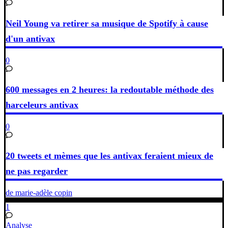
Neil Young va retirer sa musique de Spotify à cause
d'un antivax
0
600 messages en 2 heures: la redoutable méthode des
harceleurs antivax
0
20 tweets et mèmes que les antivax feraient mieux de
ne pas regarder
de marie-adèle copin
1
Analyse