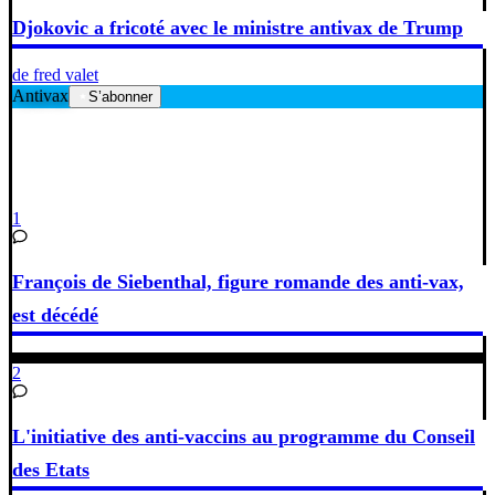
Djokovic a fricoté avec le ministre antivax de Trump
de fred valet
Antivax
S’abonner
1
François de Siebenthal, figure romande des anti-vax,
est décédé
2
L'initiative des anti-vaccins au programme du Conseil
des Etats