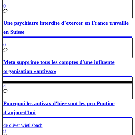
0
Une psychiatre interdite d’exercer en France travaille
en Suisse
0
Meta supprime tous les comptes d'une influente
organisation «antivax»
4
Pourquoi les antivax d'hier sont les pro-Poutine
d'aujourd'hui
de oliver wietlisbach
0