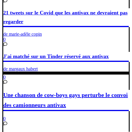
21 tweets sur le Covid que les antivax ne devraient pas
regarder
de marie-adèle copin
0
J'ai matché sur un Tinder réservé aux antivax
de margaux habert
0
Une chanson de cow-boys gays perturbe le convoi
des camionneurs antivax
0