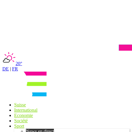
20°
DE
|
FR
Suisse
International
Economie
Société
Sport
News en direct