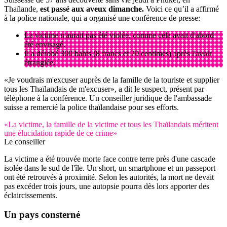
Thaïlande,
est passé aux aveux dimanche.
Voici ce qu’il a affirmé
à la police nationale, qui a organisé une conférence de presse:
La victime n'aurait pas été violée, comme cela avait d'abord
été envisagé.
Il a dérobé 300 bahts (8 francs et 20 centimes) après l'avoir
étranglée.
«Je voudrais m'excuser auprès de la famille de la touriste et supplier
tous les Thaïlandais de m'excuser», a dit le suspect, présent par
téléphone à la conférence. Un conseiller juridique de l'ambassade
suisse a remercié la police thaïlandaise pour ses efforts.
«La victime, la famille de la victime et tous les Thaïlandais méritent
une élucidation rapide de ce crime»
Le conseiller
La victime a été trouvée morte face contre terre près d'une cascade
isolée dans le sud de l'île. Un short, un smartphone et un passeport
ont été retrouvés à proximité. Selon les autorités, la mort ne devait
pas excéder trois jours, une autopsie pourra dès lors apporter des
éclaircissements.
Un pays
consterné