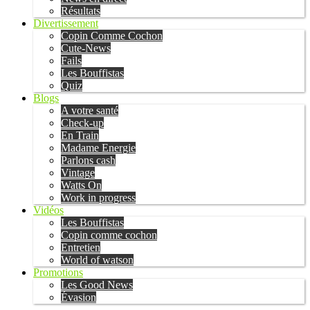
Résultats
Divertissement
Copin Comme Cochon
Cute-News
Fails
Les Bouffistas
Quiz
Blogs
A votre santé
Check-up
En Train
Madame Energie
Parlons cash
Vintage
Watts On
Work in progress
Vidéos
Les Bouffistas
Copin comme cochon
Entretien
World of watson
Promotions
Les Good News
Évasion