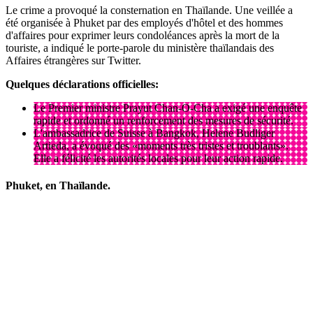
Le crime a provoqué la consternation en Thaïlande. Une veillée a
été organisée à Phuket par des employés d'hôtel et des hommes
d'affaires pour exprimer leurs condoléances après la mort de la
touriste, a indiqué le porte-parole du ministère thaïlandais des
Affaires étrangères sur Twitter.
Quelques déclarations officielles:
Le Premier ministre Prayut Chan-O-Cha a exigé une enquête
rapide et ordonné un renforcement des mesures de sécurité.
L'ambassadrice de Suisse à Bangkok, Helene Budliger
Artieda, a évoqué des «moments très tristes et troublants».
Elle a félicité les autorités locales pour leur action rapide.
Phuket, en Thaïlande.