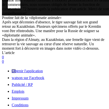
Comme nous voulons continuer à modérer personnellement les débats
de commentaires, nous sommes obligés de fermer la fonction de
commentaire 72 heures après la publication d’un article. Merci de vot
compréhension!
Poutine fait de la «diplomatie animale»
Après sept décennies d'absence, le tigre sauvage fait son grand
retour au Kazakhstan. Plusieurs spécimens offerts par le Kremlin
vont être réintroduits. Une manière pour la Russie de soigner sa
«diplomatie animale».
Dans la région d'Almaty, au Kazakhstan, une femelle tigre vient de
retrouver la vie sauvage au cœur d'une réserve naturelle. Un
moment fort à découvrir en images dans notre vidéo ci-dessous.
L’article
0
0
Obtenir l'application
watson sur Facebook
Publicité / RP
Emplois
Impressum
Conditions